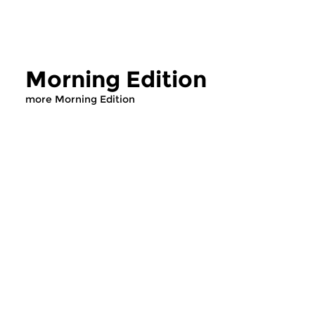
Morning Edition
more Morning Edition
Classical Music
Classical Music
Morning Edition
Morning Editi
sun 2 aug 2026 07:00 hrs
sat 1 aug 2026 07
Werken van Johann Adolf
Werken van Alessan
Hasse, Anoniem, Johann
Scarlatti, Johann Ku
Christoph Pepusch...
Johann Friedrich Fasc