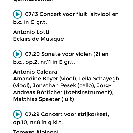
07:13 Concert voor fluit, altviool en
b.c. in G gr.t.
Antonio Lotti
Eclairs de Musique
07:20 Sonate voor violen (2) en
b.c., op.2, nr.11 in E gr.t.
Antonio Caldara
Amandine Beyer (viool), Leila Schayegh
(viool), Jonathan Pesek (cello), Jörg-
Andreas Bötticher (toetsinstrument),
Matthias Spaeter (luit)
07:29 Concert voor strijkorkest,
op.10, nr.8 in g kl.t.
Tomaso Albinoni