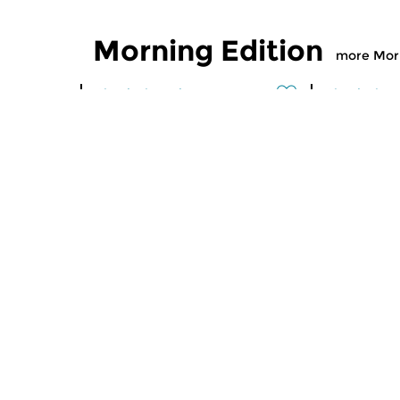
Morning Edition
more Morn
Classical Music
Classical M
Morning Edition
Morning
sun 2 aug 2026 07:00 hrs
sat 1 aug
Werken van Johann Adolf
Werken van
Hasse, Anoniem, Johann
Scarlatti, 
Christoph Pepusch...
Johann Fried