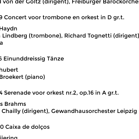
d von der Goltz (dirigent), Freiburger Barockorche
9 Concert voor trombone en orkest in D gr.t.
 Haydn
n Lindberg (trombone), Richard Tognetti (dirigent
a
6 Einunddreissig Tänze
hubert
Broekert (piano)
4 Serenade voor orkest nr.2, op.16 in A gr.t.
s Brahms
 Chailly (dirigent), Gewandhausorchester Leipzig
0 Caixa de dolços
ijering