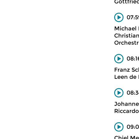
Gottfrie
07:5
Michael
Christia
Orchestr
08:1
Franz Sc
Leen de 
08:3
Johanne
Riccardo
09:0
Chiel Me