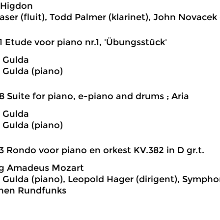
 Higdon
aser (fluit), Todd Palmer (klarinet), John Novacek
1 Etude voor piano nr.1, 'Übungsstück'
h Gulda
h Gulda (piano)
8 Suite for piano, e-piano and drums ; Aria
h Gulda
h Gulda (piano)
3 Rondo voor piano en orkest KV.382 in D gr.t.
g Amadeus Mozart
h Gulda (piano), Leopold Hager (dirigent), Symph
chen Rundfunks