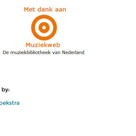
 by:
oekstra