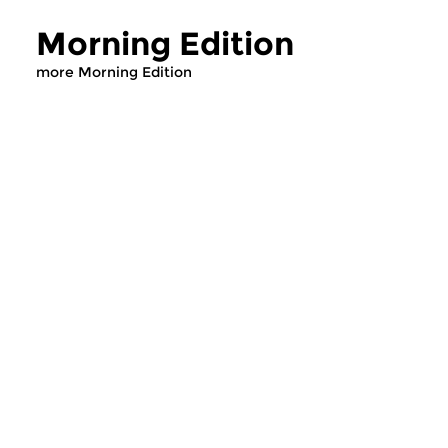
Morning Edition
more Morning Edition
Classical Music
Classical Music
Morning Edition
Morning Editi
sun 2 aug 2026 07:00 hrs
sat 1 aug 2026 07
Werken van Johann Adolf
Werken van Alessan
Hasse, Anoniem, Johann
Scarlatti, Johann Ku
Christoph Pepusch...
Johann Friedrich Fasc