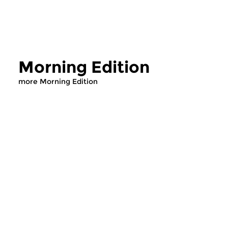
Morning Edition
more Morning Edition
Classical Music
Classical Music
Morning Edition
Morning Editi
sun 2 aug 2026 07:00 hrs
sat 1 aug 2026 07
Werken van Johann Adolf
Werken van Alessan
Hasse, Anoniem, Johann
Scarlatti, Johann Ku
Christoph Pepusch...
Johann Friedrich Fasc