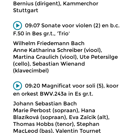
Bernius (dirigent), Kammerchor
Stuttgart
09:07 Sonate voor violen (2) en b.c.
F.50 in Bes gr.t., 'Trio'
Wilhelm Friedemann Bach
Anne Katharina Schreiber (viool),
Martina Graulich (viool), Ute Petersilge
(cello), Sebastian Wienand
(klavecimbel)
09:20 Magnificat voor soli (5), koor
en orkest BWV.243a in Es gr.t.
Johann Sebastian Bach
Marie Perbost (sopraan), Hana
Blazíková (sopraan), Eva Zaïcik (alt),
Thomas Hobbs (tenor), Stephan
MacLeod (bas), Valentin Tournet