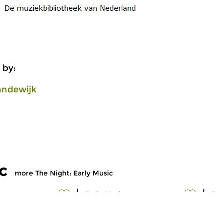
 by:
andewijk
c
more The Night: Early Music
Early Music
Ea