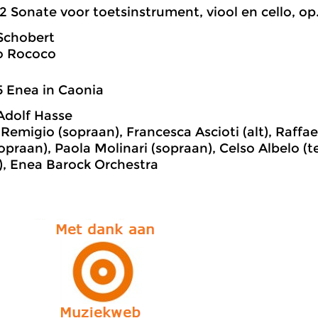
2 Sonate voor toetsinstrument, viool en cello, op.16
Schobert
o Rococo
5 Enea in Caonia
Adolf Hasse
Remigio (sopraan), Francesca Ascioti (alt), Raffae
praan), Paola Molinari (sopraan), Celso Albelo (
t), Enea Barock Orchestra