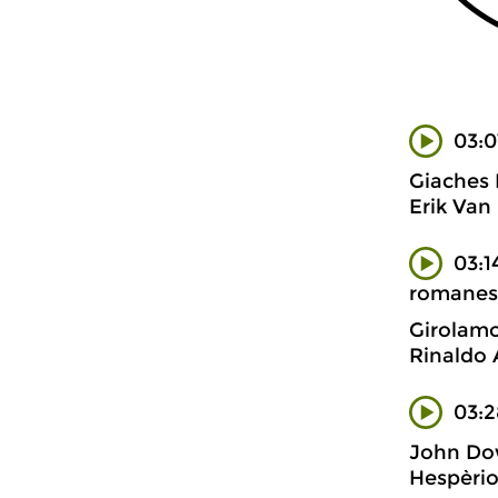
03:0
Giaches
Erik Van
03:1
romanes
Girolamo
Rinaldo 
03:2
John Do
Hespèri