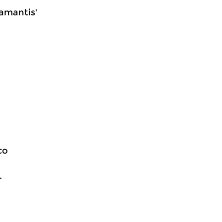
 amantis'
co
.