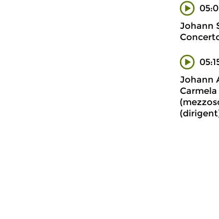
05:0
Johann 
Concert
05:1
Johann 
Carmela 
(mezzoso
(dirigen