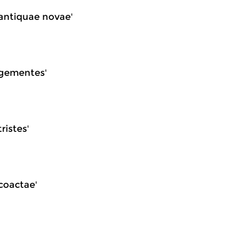
e antiquae novae'
e gementes'
ristes'
 coactae'