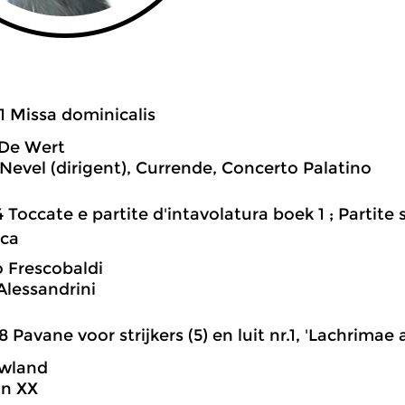
1 Missa dominicalis
 De Wert
 Nevel (dirigent), Currende, Concerto Palatino
4 Toccate e partite d'intavolatura boek 1 ; Partite s
ca
 Frescobaldi
Alessandrini
8 Pavane voor strijkers (5) en luit nr.1, 'Lachrimae
wland
on XX