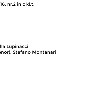
, nr.2 in c kl.t.
lla Lupinacci
tenor), Stefano Montanari