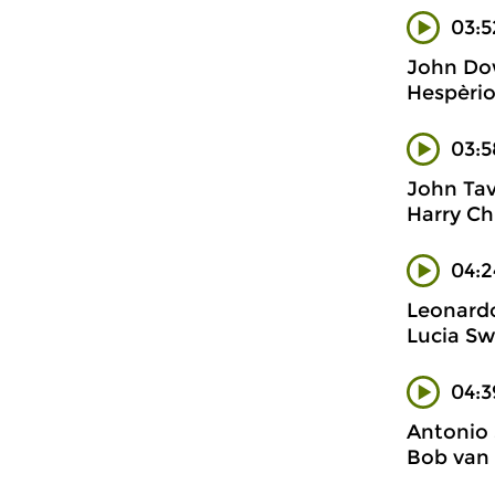
03:5
John Do
Hespèri
03:5
John Tav
Harry Ch
04:2
Leonard
Lucia Swa
04:3
Antonio 
Bob van 