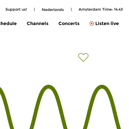
Support us!
|
|
Amsterdam Time:
14:43
Nederlands
chedule
Channels
Concerts
Listen live