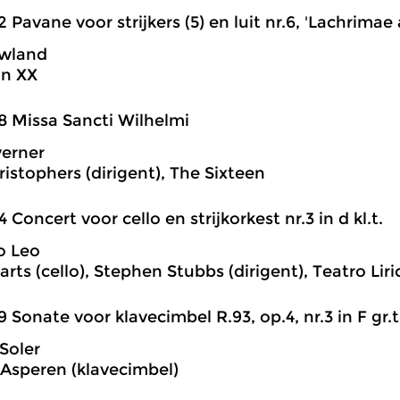
2 Pavane voor strijkers (5) en luit nr.6, 'Lachrimae
wland
on XX
8 Missa Sancti Wilhelmi
erner
ristophers (dirigent), The Sixteen
4 Concert voor cello en strijkorkest nr.3 in d kl.t.
o Leo
rts (cello), Stephen Stubbs (dirigent), Teatro Liri
9 Sonate voor klavecimbel R.93, op.4, nr.3 in F gr.t
Soler
Asperen (klavecimbel)