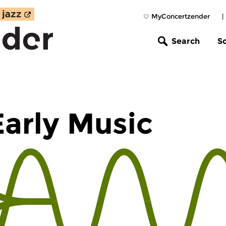
MyConcertzender
|
Search
S
Early Music