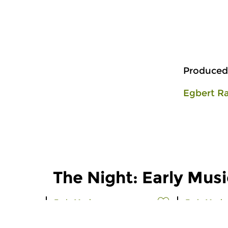
Produced
Egbert R
The Night: Early Musi
Early Music
Early Music