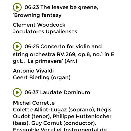
06:23 The leaves be greene,
‘Browning fantasy’
Clement Woodcock
Joculatores Upsalienses
06:25 Concerto for violin and
string orchestra RV.269, op.8, no.1 in E
gr.t., ‘La primavera’ (Arr.)
Antonio Vivaldi
Geert Bierling (organ)
06:37 Laudate Dominum
Michel Corrette
Colette Alliot-Lugaz (soprano), Régis
Oudot (tenor), Philippe Huttenlocher
(bass), Guy Cornut (conductor),
Ensemble Vocal et Instrumental de