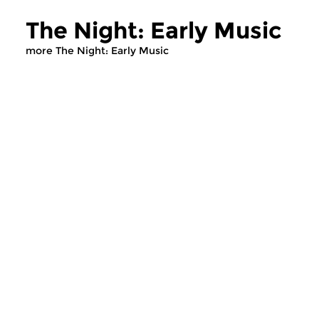
The Night: Early Music
more The Night: Early Music
Early Music
Early Music
The Night: Early Music
The Night: Ear
wed 5 aug 2026 03:00 hrs
wed 22 jul 2026 
Early Music, compiled by Egbert
Early Music, compile
Randewijk
Randewijk