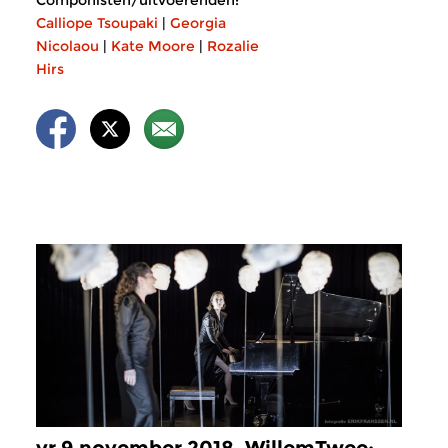
Componisten/uitvoerenden:
Calliope Tsoupaki
|
Georgia
Nicolaou
|
Kate Moore
|
Rozalie
Hirs
vr 9 november 2018, WillemTwee: