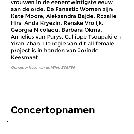
vrouwen in de eenentwintigste eeuw
aan de orde. De Fanastic Women zijn:
Kate Moore, Aleksandra Bajde, Rozalie
Hirs, Anda Kryezin, Renske Vrolijk,
Georgia Nicolaou, Barbara Okma,
Annelies van Parys, Calliope Tsoupaki en
Yiran Zhao. De regie van dit all female
project is in handen van Jorinde
Keesmaat.
Opname: Kees van de Wiel, E06766
Concertopnamen
Hedendaags
Hedendaags
|
Moder