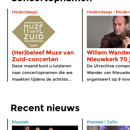
Hedendaags
Hedendaags
|
Moder
(Her)beleef Muze van
Willem Wander
Zuid-concerten
Nieuwkerk 70 
Deze maand kunt u luisteren
De Utrechtse compo
naar concertopnamen die we
Wander van Nieuwk
maakten tijdens de achtste...
organiseert op 9 nov
Recent nieuws
Klassiek
Klassiek
|
Cello