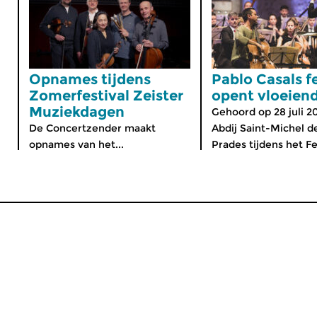
Opnames tijdens
Pablo Casals fe
Zomerfestival Zeister
opent vloeien
Muziekdagen
Gehoord op 28 juli 2
De Concertzender maakt
Abdij Saint-Michel d
opnames van het...
Prades tijdens het Fes
MijnCZ
|
Ja, ik doneer!
|
English
Home
Gids
Nieuws