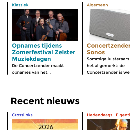
Klassiek
Algemeen
Opnames tijdens
Concertzender
Zomerfestival Zeister
Sonos
Muziekdagen
Sommige luisteraars
De Concertzender maakt
het al gemerkt: de
opnames van het...
Concertzender is wee
Recent nieuws
Crosslinks
Hedendaags
|
Eigent