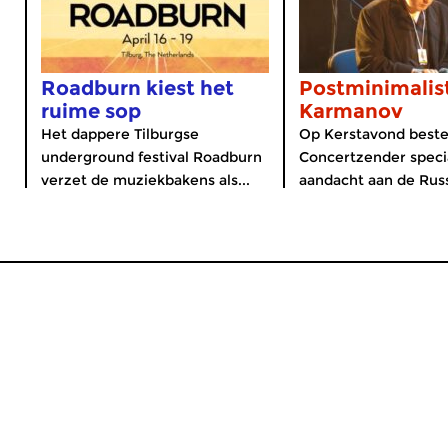
Roadburn kiest het
Postminimalis
ruime sop
Karmanov
Het dappere Tilburgse
Op Kerstavond best
underground festival Roadburn
Concertzender speci
verzet de muziekbakens als...
aandacht aan de Russ
MijnCZ
|
Ja, ik doneer!
|
English
Home
Gids
Nieuws