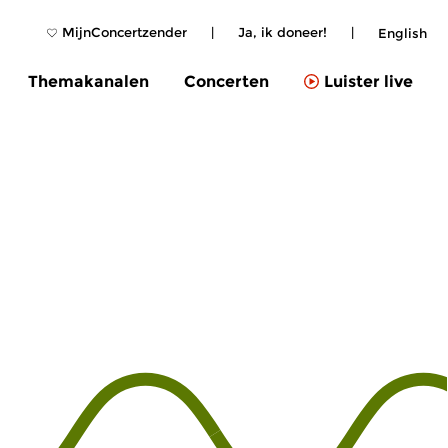
MijnConcertzender
|
Ja, ik doneer!
|
English
Themakanalen
Concerten
Luister live