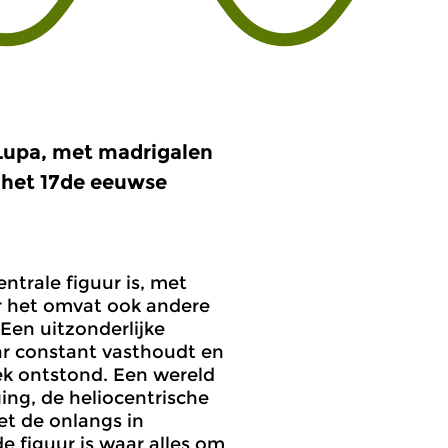
Lupa, met madrigalen
 het 17de eeuwse
trale figuur is, met
 het omvat ook andere
Een uitzonderlijke
ar constant vasthoudt en
k ontstond. Een wereld
ng, de heliocentrische
et de onlangs in
 figuur is waar alles om