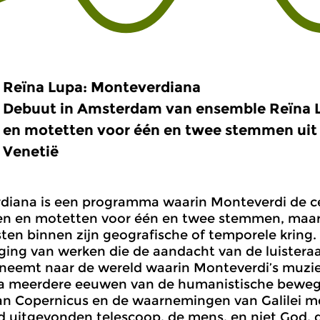
Reïna Lupa: Monteverdiana
Debuut in Amsterdam van ensemble Reïna 
en motetten voor één en twee stemmen uit
Venetië
iana is een programma waarin Monteverdi de cen
en en motetten voor één en twee stemmen, maar
en binnen zijn geografische of temporele kring. 
ing van werken die de aandacht van de luistera
eemt naar de wereld waarin Monteverdi’s muzie
na meerdere eeuwen van de humanistische bewegi
an Copernicus en de waarnemingen van Galilei m
 uitgevonden telescoop, de mens, en niet God, de