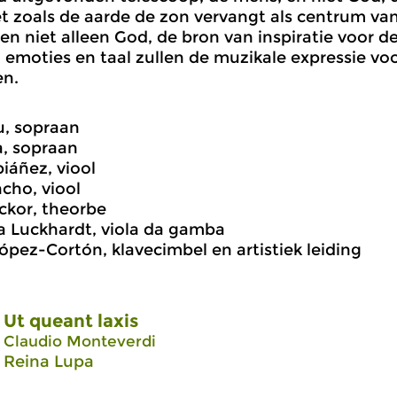
et zoals de aarde de zon vervangt als centrum va
en niet alleen God, de bron van inspiratie voor de
 emoties en taal zullen de muzikale expressie voo
en.
u, sopraan
a, sopraan
piáñez, viool
cho, viool
ckor, theorbe
 Luckhardt, viola da gamba
ópez-Cortón, klavecimbel en artistiek leiding
Ut queant laxis
Claudio Monteverdi
Reina Lupa