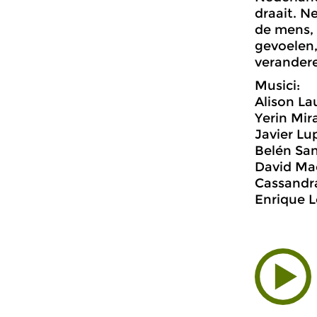
draait. N
de mens, 
gevoelen,
verander
Musici:
Alison La
Yerin Mir
Javier Lu
Belén San
David Ma
Cassandra
Enrique L