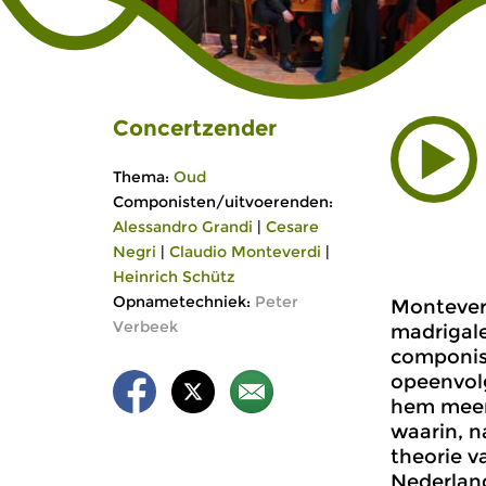
Concertzender
Thema:
Oud
Componisten/uitvoerenden:
Alessandro Grandi
|
Cesare
Negri
|
Claudio Monteverdi
|
Heinrich Schütz
Opnametechniek:
Peter
Monteverd
Verbeek
madrigal
componist
opeenvolg
hem meen
waarin, 
theorie v
Nederland