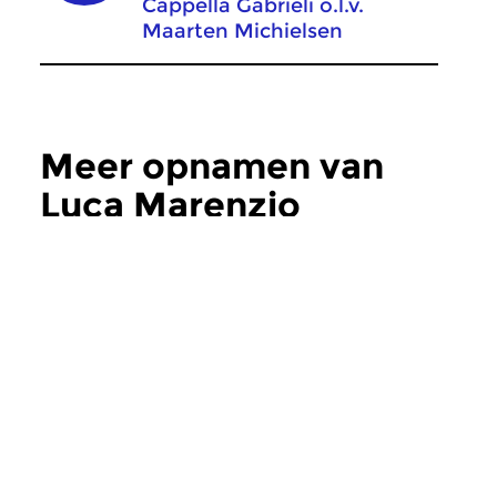
Cappella Gabrieli o.l.v.
Maarten Michielsen
Meer opnamen van
Luca Marenzio
Concertzender
Concertzender
Engeland neemt het
Gevederde vri
stokje over
zat 9 jun 1990
“Pentacost”, ofwel “P
zat 23 nov 1985
Engeland is een geïsoleerd
heet dit concert. Me