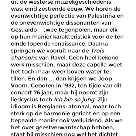
uit de westerse muziekgeschiedenis
was: eind zestiende eeuw. We horen de
evenwichtige perfectie van Palestrina en
de onevenwichtige dissonanten van
Gesualdo – twee tegenpolen, maar elk
op hun manier karakteristiek voor de ten
einde lopende renaissance. Daarna
springen we vooruit naar de
Trois
chansons
van Ravel. Geen heel bekend
werk misschien, maar deze capella weet
het toch maar weer boven water te
tillen. En dan … dan krijgen we Joop
Voorn. Geboren in 1932, ten tijde van dit
concert 76 jaar, maar hij noemt zijn
liedcyclus toch
Ich bin so jung
. Zijn
idioom is Bergiaans: atonaal, maar toch
sterk op de harmonie gericht en op een
bepaalde manier ook welluidend. Als we
het over geestverwantschap hebben,
staat hij misschien nog wel het dichtst