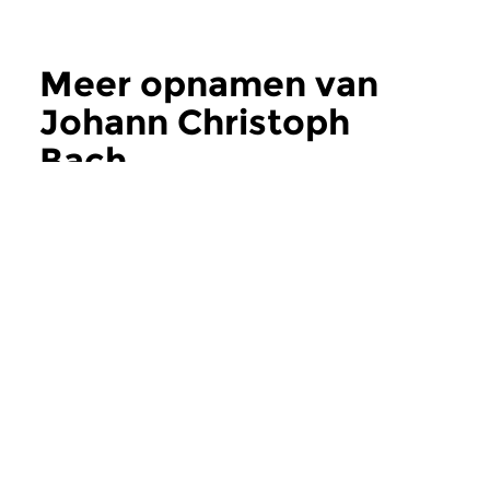
Meer opnamen van
Johann Christoph
Bach
Concertzender
Concertzender
Trinity College of
Bach en zijn d
Music Chamber Choir
voorbeelden
zon 19 mrt 2006
zat 19 apr 2008
Een Engels koor komt thuis.
De cultus die rond B
zorgt ook voor een gr