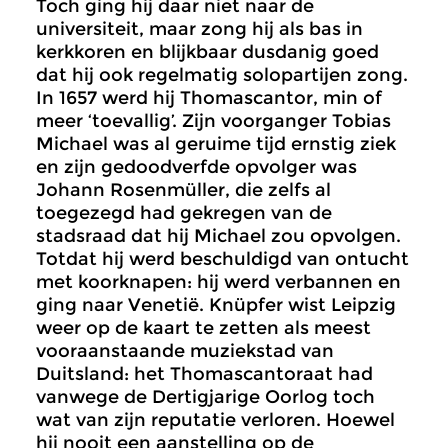
Toch ging hij daar niet naar de
universiteit, maar zong hij als bas in
kerkkoren en blijkbaar dusdanig goed
dat hij ook regelmatig solopartijen zong.
In 1657 werd hij Thomascantor, min of
meer ‘toevallig’. Zijn voorganger Tobias
Michael was al geruime tijd ernstig ziek
en zijn gedoodverfde opvolger was
Johann Rosenmüller, die zelfs al
toegezegd had gekregen van de
stadsraad dat hij Michael zou opvolgen.
Totdat hij werd beschuldigd van ontucht
met koorknapen: hij werd verbannen en
ging naar Venetië. Knüpfer wist Leipzig
weer op de kaart te zetten als meest
vooraanstaande muziekstad van
Duitsland: het Thomascantoraat had
vanwege de Dertigjarige Oorlog toch
wat van zijn reputatie verloren. Hoewel
hij nooit een aanstelling op de