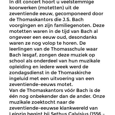
In dit concert hoort u veelstemmige
koorwerken (motetten) uit de
zeventiende eeuw, gecomponeerd door
de Thomaskantors die J.S. Bach
voorgingen en zijn familiegenoten. Deze
motetten waren in de tijd van Bach al
ongeveer een eeuw oud, desondanks
waren ze nog volop te horen. De
leerlingen van de Thomasschule waar
Bach lesgaf, zongen deze muziek op
school als onderdeel van hun muzikale
opleiding en iedere week werd de
zondagsdienst in de Thomaskirche
ingeluid met een uitvoering van een
zeventiende-eeuws motet.
Van de Thomaskantors vóór Bach is de
één nog onbekender dan de ander. Onze
muzikale zoektocht naar de
zeventiende-eeuwse klankwereld van
Leipzig begint bij Sethus Calvisius (1556 –