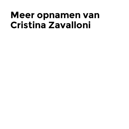
Meer opnamen van
Cristina Zavalloni
Concertzender
Concertzender
His Master’s Choice
Muziekfeest F
Donemus II
wo 9 nov 2011
Het raakvlak tussen klassiek en
zon 7 okt 2007
jazz is breed en levert steeds
Werken van Klas Tor
weer nieuwe invalshoeken op.
Sander Germanus, Mi