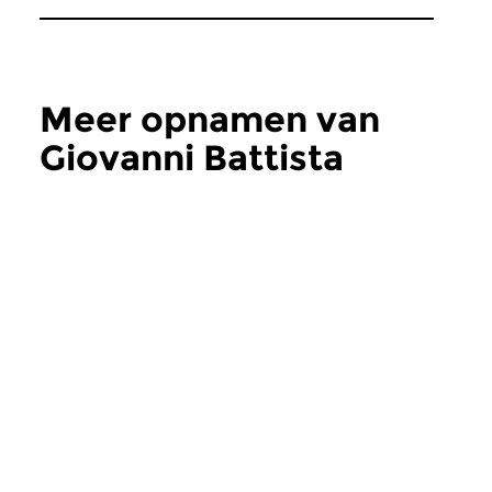
Meer opnamen van
Giovanni Battista
Riccio
Concertzender
In Stil Moderno
di 27 feb 1996
Italiaanse Barokmuziek