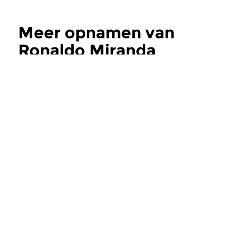
Meer opnamen van
Ronaldo Miranda
Concertzender
A cancao Brasileira
zon 25 jun 1995
Werken van o.a. Lourenzo
Fernandez en Heitor Villa-
Lobos.