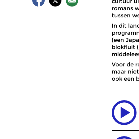
cultuur u
romans we
tussen we
In dit la
programm
(een Japa
blokfluit 
middelee
Voor de r
maar niet
ook een 