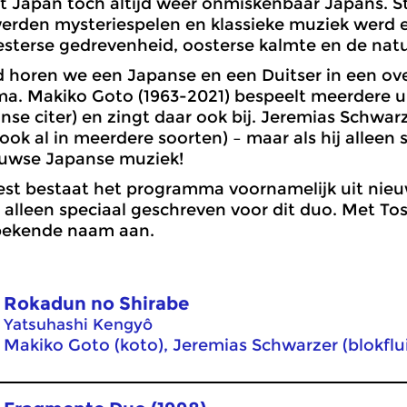
it Japan toch altijd weer onmiskenbaar Japans. 
rden mysteriespelen en klassieke muziek werd e
sterse gedrevenheid, oosterse kalmte en de natu
nd horen we een Japanse en een Duitser in een 
a. Makiko Goto (1963-2021) bespeelt meerdere u
nse citer) en zingt daar ook bij. Jeremias Schwar
(ook al in meerdere soorten) – maar als hij alleen s
uwse Japanse muziek!
est bestaat het programma voornamelijk uit nieu
 alleen speciaal geschreven voor dit duo. Met T
bekende naam aan.
Rokadun no Shirabe
Yatsuhashi Kengyô
Makiko Goto (koto), Jeremias Schwarzer (blokflu