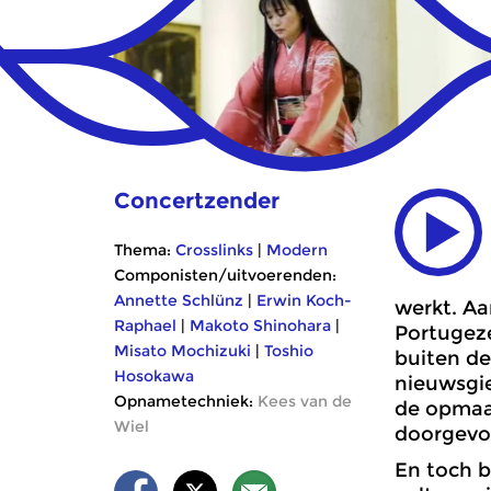
Concertzender
Thema:
Crosslinks
|
Modern
Componisten/uitvoerenden:
Annette Schlünz
|
Erwin Koch-
werkt. Aa
Raphael
|
Makoto Shinohara
|
Portugez
Misato Mochizuki
|
Toshio
buiten de
Hosokawa
nieuwsgie
Opnametechniek:
Kees van de
de opmaat
Wiel
doorgevo
En toch b