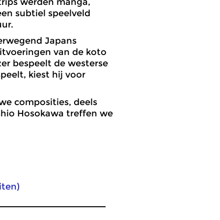
Strips werden manga,
en subtiel speelveld
ur.
overwegend Japans
itvoeringen van de koto
zer bespeelt de westerse
peelt, kiest hij voor
we composities, deels
oshio Hosokawa treffen we
iten)