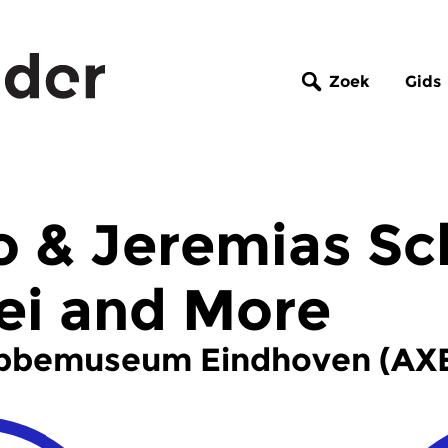
Zoek
Gids
o & Jeremias S
ei and More
 Abbemuseum Eindhoven (AX