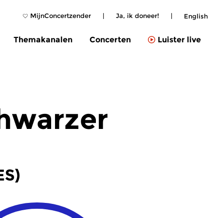
MijnConcertzender
|
Ja, ik doneer!
|
English
Themakanalen
Concerten
Luister live
chwarzer
ES)