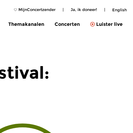
MijnConcertzender
|
Ja, ik doneer!
|
English
Themakanalen
Concerten
Luister live
tival: