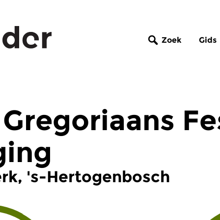
Zoek
Gids
 Gregoriaans Fes
ging
Kerk, 's-Hertogenbosch