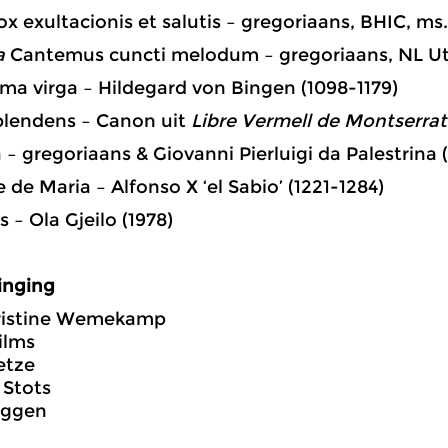
x exultacionis et salutis – gregoriaans, BHIC, ms.
a
Cantemus cuncti melodum – gregoriaans, NL Utr
sima virga –
Hildegard von Bingen (1098-1179)
plendens – Canon uit
Libre Vermell de Montserrat
 – gregoriaans & Giovanni Pierluigi da Palestrina 
de Maria – Alfonso X ‘el Sabio’ (1221-1284)
s – Ola Gjeilo (1978)
inging
ristine Wemekamp
ilms
etze
 Stots
üggen