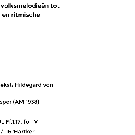
 volksmelodieën tot
 en ritmische
tekst: Hildegard von
sper (AM 1938)
Ff.1.17, fol IV
16 ‘Hartker’