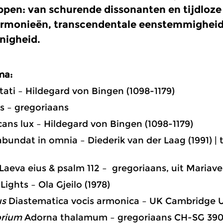
ppen: van schurende dissonanten en tijdloze
rmonieën, transcendentale eenstemmigheid
nigheid.
ma:
tati –
Hildegard von Bingen (1098-1179)
as – gregoriaans
ans lux – Hildegard von Bingen (1098-1179)
abundat in omnia – Diederik van der Laag (1991) | 
Laeva eius & psalm 112 – gregoriaans, uit Mariave
Lights – Ola Gjeilo (1978)
us
Diastematica vocis armonica –
UK Cambridge UL 
rium
Adorna thalamum – gregoriaans CH-SG 390/1