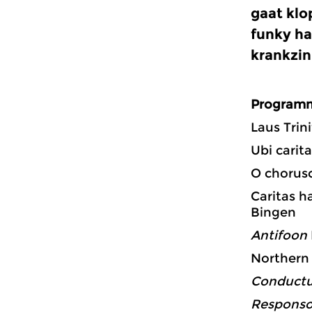
gaat klo
funky ha
krankzin
Program
Laus Trini
Ubi carit
O chorusc
Caritas h
Bingen
Antifoon
Northern 
Conduct
Responso