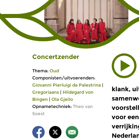
Concertzender
Thema:
Oud
Componisten/uitvoerenden:
Giovanni Pierluigi da Palestrina
|
klank, u
Gregoriaans
|
Hildegard von
samenwe
Bingen
|
Ola Gjeilo
Opnametechniek:
Theo van
voorstel
Soest
voor een
verrijki
Nederlan