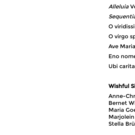
Alleluia
Vo
Sequenti
O viridis
O virgo s
Ave Maria
Eno nome 
Ubi carita
Wishful S
Anne-Ch
Bernet W
Maria Go
Marjolein
Stella Br