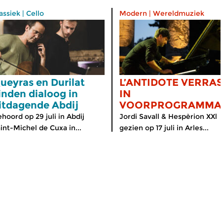
assiek
|
Cello
Modern
|
Wereldmuziek
ueyras en Durilat
L’ANTIDOTE VERRA
inden dialoog in
IN
itdagende Abdij
VOORPROGRAMM
hoord op 29 juli in Abdij
Jordi Savall & Hespèrion XXl
int-Michel de Cuxa in...
gezien op 17 juli in Arles...
meer info