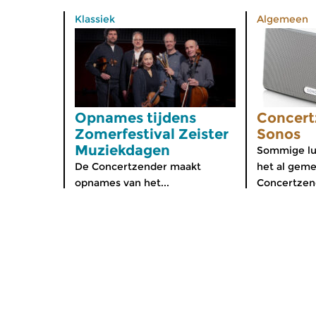
Klassiek
Algemeen
Opnames tijdens
Concert
Zomerfestival Zeister
Sonos
Muziekdagen
Sommige lu
De Concertzender maakt
het al geme
opnames van het...
Concertzend
Home
Diverse
Gids
Componis
Nieuws
App voor 