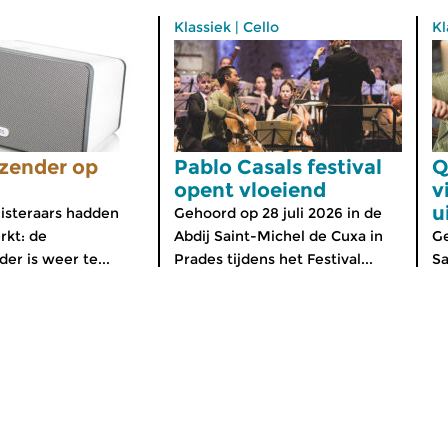
Klassiek
|
Cello
Kl
zender op
Pablo Casals festival
Q
opent vloeiend
v
u
isteraars hadden
Gehoord op 28 juli 2026 in de
rkt: de
Abdij Saint-Michel de Cuxa in
Ge
er is weer te...
Prades tijdens het Festival...
Sa
Over de Concertzender
ten
Algemene Informatie
iOS en Android
Ontvangst