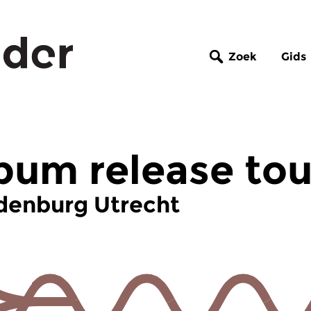
Zoek
Gids
bum release tou
edenburg Utrecht