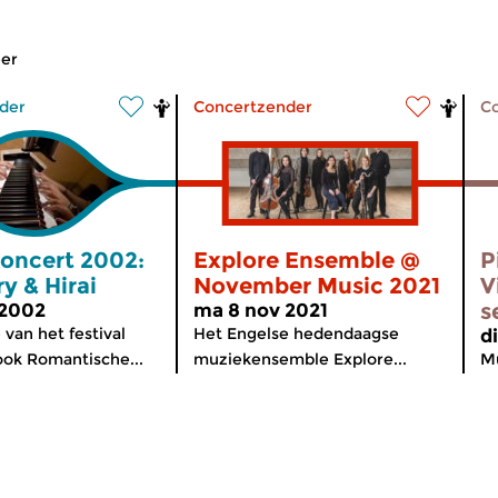
er
der
Concertzender
C
Concert 2002:
Explore Ensemble @
P
y & Hirai
November Music 2021
V
s
 2002
ma 8 nov 2021
 van het festival
Het Engelse hedendaagse
d
ok Romantische...
muziekensemble Explore...
Mu