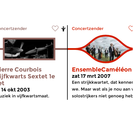
oncertzender
Concertzender
ierre Courbois
EnsembleCaméléon
ijfkwarts Sextet 1e
zat 17 mrt 2007
et
Een strijkkwartet, dat kenne
we. Maar wat als je nou aan 
i 14 okt 2003
ziek in vijfkwartsmaat.
solostrijkers niet genoeg heb