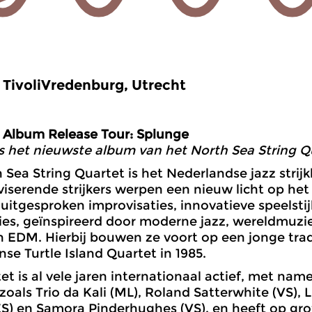
TivoliVredenburg, Utrecht
Album Release Tour: Splunge
s het nieuwste album van het North Sea String Q
 Sea String Quartet is het Nederlandse jazz stri
iserende strijkers werpen een nieuw licht op het t
uitgesproken improvisaties, innovatieve speelsti
es, geïnspireerd door moderne jazz, wereldmuzi
 EDM. Hierbij bouwen ze voort op een jonge trad
se Turtle Island Quartet in 1985.
et is al vele jaren internationaal actief, met n
zoals Trio da Kali (ML), Roland Satterwhite (VS), Li
ES) en Samora Pinderhughes (VS), en heeft op gro