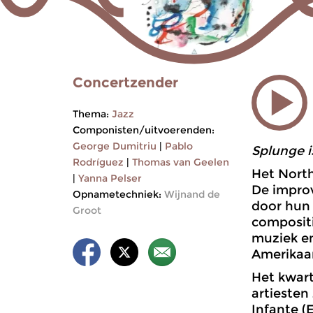
Concertzender
Thema:
Jazz
Componisten/uitvoerenden:
George Dumitriu
|
Pablo
Splunge i
Rodríguez
|
Thomas van Geelen
Het North
|
Yanna Pelser
De improv
Opnametechniek:
Wijnand de
door hun 
Groot
compositi
muziek en
Amerikaan
Het kwart
artiesten 
Infante (