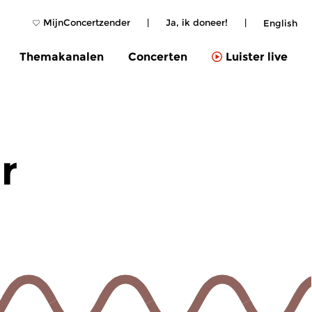
MijnConcertzender
|
Ja, ik doneer!
|
English
Themakanalen
Concerten
Luister live
r