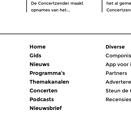
De Concertzender maakt
het al geme
opnames van het...
Concertzend
Home
Diverse
Gids
Componis
Nieuws
App voor 
Programma’s
Partners
Themakanalen
Adverter
Concerten
Steun de
Podcasts
Recensie
Nieuwsbrief