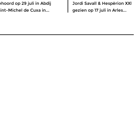
hoord op 29 juli in Abdij
Jordi Savall & Hespèrion XXl
int-Michel de Cuxa in...
gezien op 17 juli in Arles...