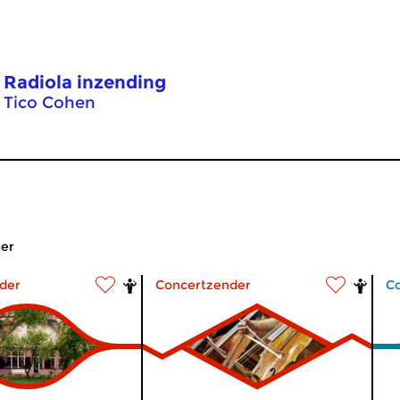
Radiola inzending
Tico Cohen
er
der
Concertzender
C