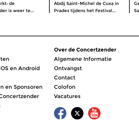
rkt: de
Abdij Saint-Michel de Cuxa in
Ge
er is weer te...
Prades tijdens het Festival...
Sa
Over de Concertzender
ten
Algemene Informatie
iOS en Android
Ontvangst
Contact
en en Sponsoren
Colofon
 Concertzender
Vacatures
s