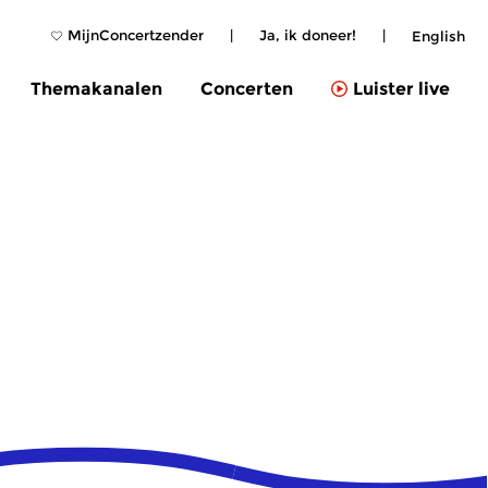
MijnConcertzender
|
Ja, ik doneer!
|
English
Themakanalen
Concerten
Luister live