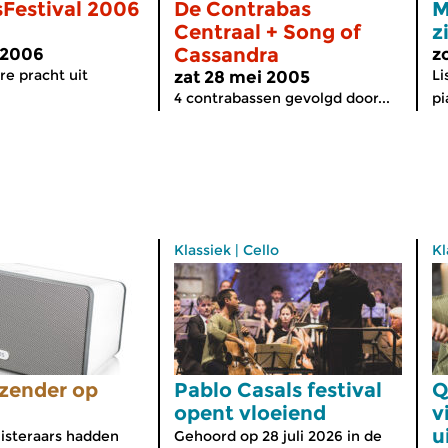
sFestival 2006
De Contrabas
M
Centraal + Song of
z
Cassandra
 2006
z
e pracht uit
Li
zat 28 mei 2005
4 contrabassen gevolgd door...
pi
Klassiek
|
Cello
Kl
zender op
Pablo Casals festival
Q
opent vloeiend
v
u
isteraars hadden
Gehoord op 28 juli 2026 in de