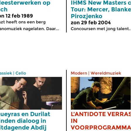
eesterwerken op
IHMS New Masters 
ich
Tour: Mercer, Blanke
Pirozjenko
on 12 feb 1989
szt heeft ons een berg
zon 29 feb 2004
anomuziek nagelaten. Daar...
Concoursen met jong talent..
assiek
|
Cello
Modern
|
Wereldmuziek
ueyras en Durilat
L’ANTIDOTE VERRA
inden dialoog in
IN
itdagende Abdij
VOORPROGRAMM