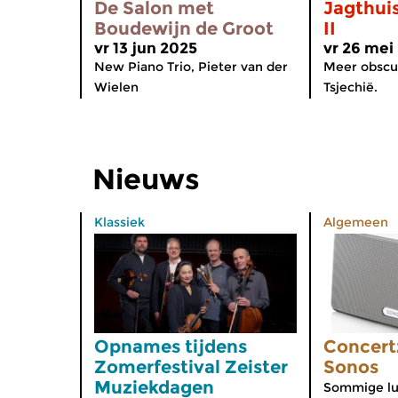
De Salon met
Jagthui
Boudewijn de Groot
II
vr 13 jun 2025
vr 26 mei
New Piano Trio, Pieter van der
Meer obscur
Wielen
Tsjechië.
Nieuws
Klassiek
Algemeen
Opnames tijdens
Concert
Zomerfestival Zeister
Sonos
Muziekdagen
Sommige lu