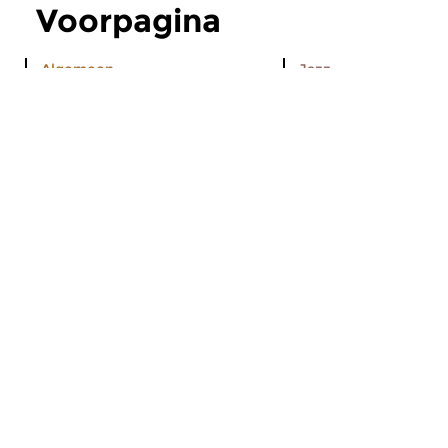
Voorpagina
Algemeen
Jazz
Concertzender op
Miles Davis & 
Sonos
Coltrane Cent
(3)
Sommige luisteraars hadden
het al gemerkt: de
za 18 juli, 17:00 uur 
Concertzender is weer te...
Hard Bop. In septemb
Recent nieuws