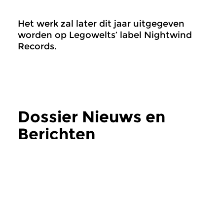
Het werk zal later dit jaar uitgegeven
worden op Legowelts’ label Nightwind
Records.
Dossier Nieuws en
Berichten
Hedendaags
Hedendaags
|
Moder