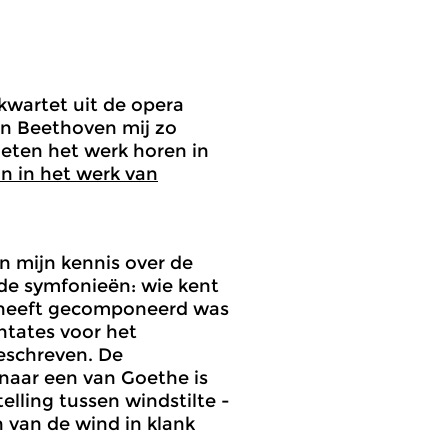
kwartet uit de opera
van Beethoven mij zo
ieten het werk horen in
n in het werk van
n mijn kennis over de
de symfonieën: wie kent
es heeft gecomponeerd was
ntates voor het
geschreven. De
2 naar een van Goethe is
lling tussen windstilte -
 van de wind in klank