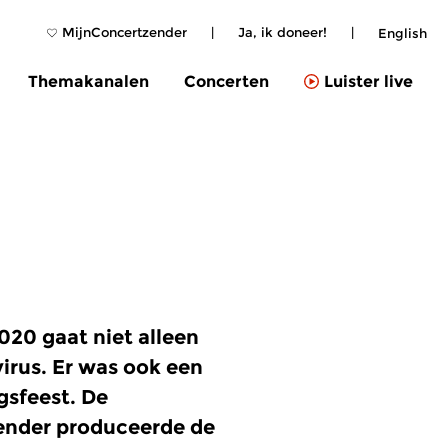
MijnConcertzender
|
Ja, ik doneer!
|
English
Themakanalen
Concerten
Luister live
020 gaat niet alleen
virus. Er was ook een
gsfeest. De
ender produceerde de