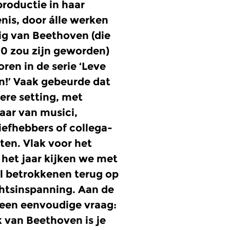
productie in haar
nis, door álle werken
g van Beethoven (die
250 zou zijn geworden)
oren in de serie ‘Leve
!’ Vaak gebeurde dat
dere setting, met
ar van musici,
iefhebbers of collega-
en. Vlak voor het
 het jaar kijken we met
l betrokkenen terug op
htsinspanning. Aan de
een eenvoudige vraag:
k van Beethoven is je