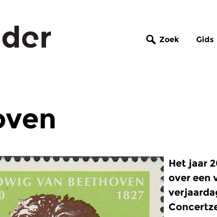
Zoek
Gids
oven
Het jaar 2
over een 
verjaarda
Concertz