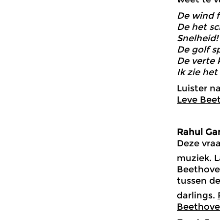
De wind f
De het sc
Snelheid!
De golf sp
De verte 
Ik zie het
Luister n
Leve Bee
Rahul Ga
Deze vraa
muziek. L
Beethoven
tussen de
darlings.
Beethove