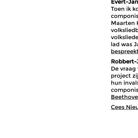
Evert-Ja
Toen ik 
componist
Maarten K
volkslie
volkslied
lad was J
bespreek
Robbert-
De vraag 
project z
hun inval
componist
Beethove
Cees Nie