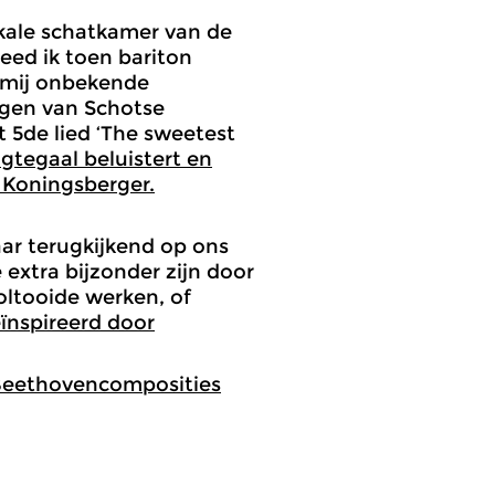
kale schatkamer van de
eed ik toen bariton
 mij onbekende
ngen van Schotse
t 5de lied ‘The sweetest
gtegaal beluistert en
 Koningsberger.
aar terugkijkend op ons
e extra bijzonder zijn door
oltooide werken, of
ïnspireerd door
 Beethovencomposities