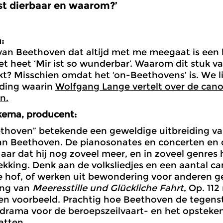
t dierbaar en waarom?’
:
van Beethoven dat altijd met me meegaat is een 
Het heet ‘Mir ist so wunderbar’. Waarom dit stuk 
t? Misschien omdat het ‘on-Beethovens’ is. We l
nding waarin
Wolfgang Lange vertelt over de cano
n.
kema, producent:
thoven” betekende een geweldige uitbreiding va
an Beethoven. De pianosonates en concerten en 
Maar dat hij nog zoveel meer, en in zoveel genr
kking. Denk aan de volksliedjes en een aantal ca
ke hof, of werken uit bewondering voor anderen 
ing van
Meeresstille und Glückliche Fahrt
, Op. 11
en voorbeeld. Prachtig hoe Beethoven de tegenste
drama voor de beroepszeilvaart- en het opsteken
atten.