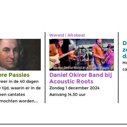
Wereld
|
Afrobeat
D
z
d
Ho
ca
re Passies
Daniel Okiror Band bij
Acoustic Roots
eer in de 40 dagen
le tijd, waarin er in de
Zondag 1 december 2024
een cantates
Aanvang 14.30 uur
 mochten worden...