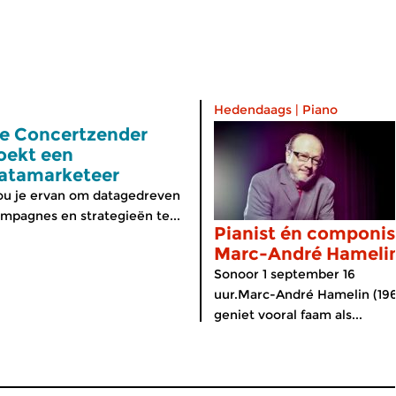
Hedendaags
|
Piano
e Concertzender
oekt een
atamarketeer
u je ervan om datagedreven
mpagnes en strategieën te...
Pianist én componis
Marc-André Hamelin
Sonoor 1 september 16
uur.Marc-André Hamelin (196
geniet vooral faam als...