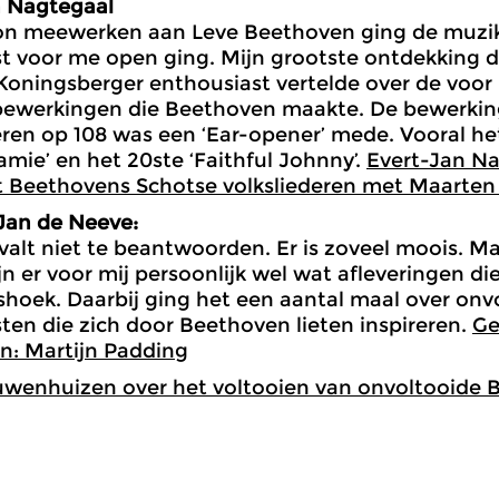
n Nagtegaal
kon meewerken aan Leve Beethoven ging de muzi
 voor me open ging. Mijn grootste ontdekking d
oningsberger enthousiast vertelde over de voor
dbewerkingen die Beethoven maakte. De bewerki
eren op 108 was een ‘Ear-opener’ mede. Vooral he
amie’ en het 20ste ‘Faithful Johnny’.
Evert-Jan Na
t Beethovens Schotse volksliederen met Maarten
Jan de Neeve:
valt niet te beantwoorden. Er is zoveel moois. M
ijn er voor mij persoonlijk wel wat afleveringen di
shoek. Daarbij ging het een aantal maal over onv
en die zich door Beethoven lieten inspireren.
Ge
n: Martijn Padding
uwenhuizen over het voltooien van onvoltooide