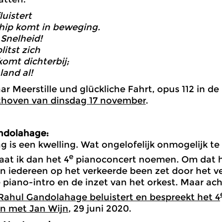
luistert
hip komt in beweging.
 Snelheid!
litst zich
komt dichterbij;
 land al!
aar Meerstille und glückliche Fahrt, opus 112 in d
thoven van dinsdag 17 november
.
ndolahage:
g is een kwelling. Wat ongelofelijk onmogelijk te 
e
aat ik dan het 4
pianoconcert noemen. Om dat h
 iedereen op het verkeerde been zet door het ve
 piano-intro en de inzet van het orkest. Maar ach
Rahul Gandolahage beluistert en bespreekt het 4
n met Jan Wijn
, 29 juni 2020.