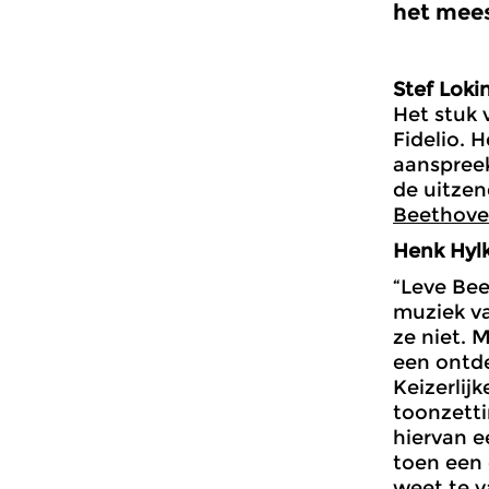
het mees
Stef Lokin
Het stuk 
Fidelio. 
aanspreek
de uitze
Beethove
Henk Hyl
“Leve Bee
muziek v
ze niet. 
een ontde
Keizerlij
toonzett
hiervan e
toen een 
weet te v