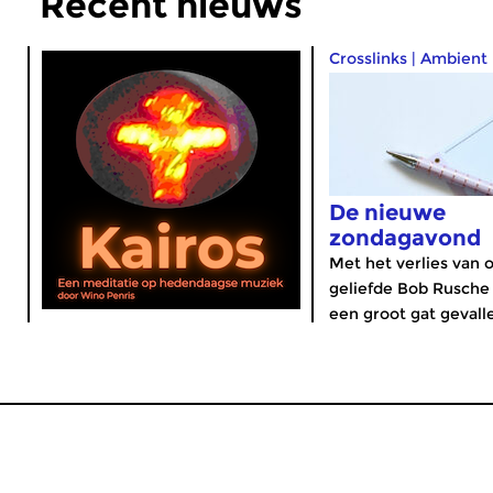
Recent nieuws
Crosslinks
|
Ambient
De nieuwe
zondagavond
Met het verlies van 
geliefde Bob Rusche 
een groot gat gevalle
MijnCZ
|
Ja, ik doneer!
|
English