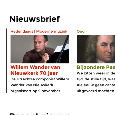
Nieuwsbrief
Hedendaags
|
Moderne muziek
Oud
Willem Wander van
Bijzondere Pas
Nieuwkerk 70 jaar
We zitten weer in d
De Utrechtse componist Willem
tijd, de stille tijd, wa
Wander van Nieuwkerk
18e eeuw geen canta
organiseert op 9 november...
uitgevoerd mochten 