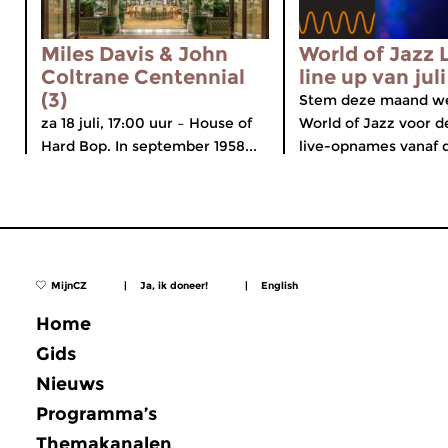
Miles Davis & John
World of Jazz L
Coltrane Centennial
line up van jul
(3)
Stem deze maand we
za 18 juli, 17:00 uur – House of
World of Jazz voor d
Hard Bop. In september 1958...
live-opnames vanaf d
MijnCZ
|
Ja, ik doneer!
|
English
Home
Gids
Nieuws
Programma’s
Themakanalen