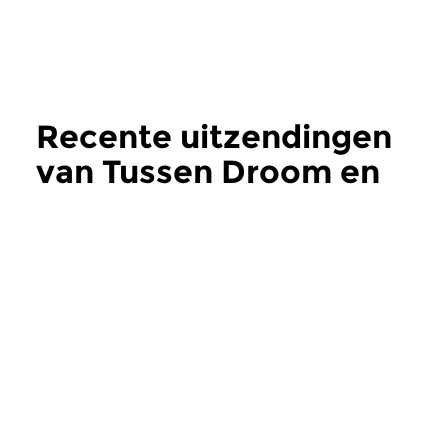
Recente uitzendingen
van Tussen Droom en
Daad
meer
Klassiek
Klassiek
Tussen Droom en
Tussen Droom
Daad
Daad
zo 2 aug 2026 15:00 uur
zo 26 jul 2026 15