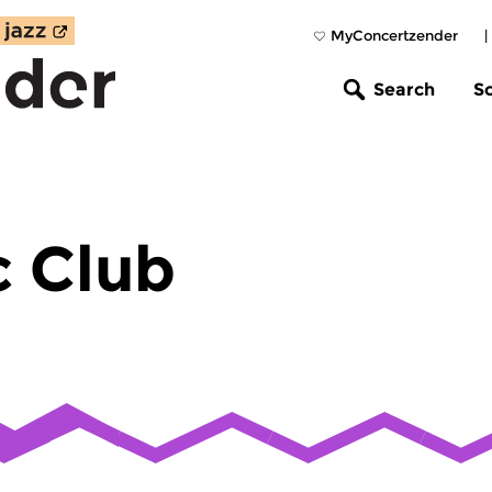
MyConcertzender
|
Search
S
c Club