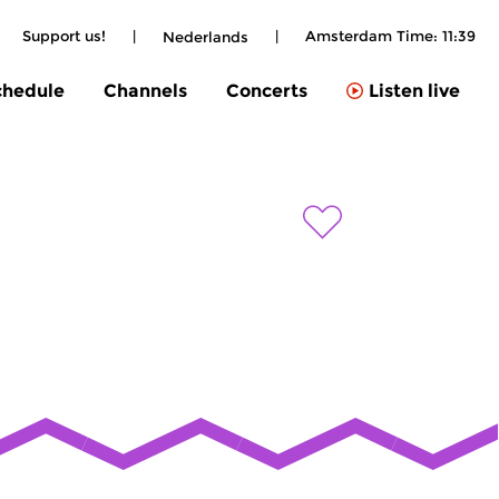
Support us!
|
|
Amsterdam Time:
11:39
Nederlands
chedule
Channels
Concerts
Listen live