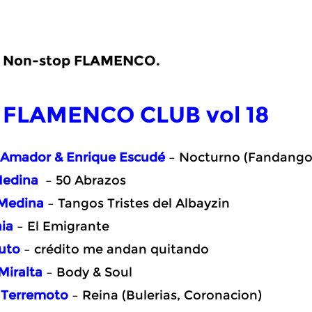
Non-stop
FLAMENCO
.
FLAMENCO CLUB vol 18
 Amador & Enrique Escudé
– Nocturno (Fandango
Medina
– 50 Abrazos
Medina
– Tangos Tristes del Albayzin
nia
– El Emigrante
Suto
– crédito me andan quitando
Miralta
– Body & Soul
 Terremoto
– Reina (Bulerias, Coronacion)