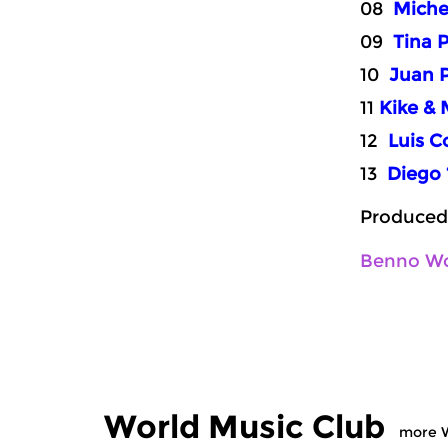
08
Michel
09
Tina 
10
Juan P
11
Kike &
12
Luis C
13
Diego ‘
Produced
Benno W
World Music Club
more W