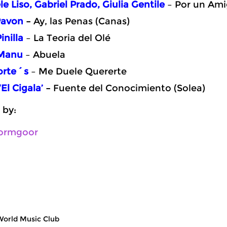
e Liso, Gabriel Prado, Giulia Gentile
– Por un Am
Pavon
–
Ay, las Penas (Canas)
inilla
– La Teoria del Olé
 Manu
– Abuela
orte´s
– Me Duele Quererte
El Cigala’
–
Fuente del Conocimiento (Solea)
 by:
ormgoor
orld Music Club