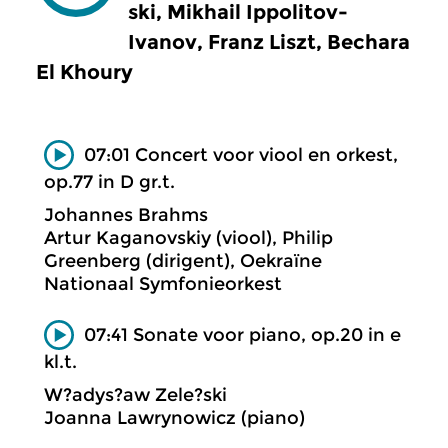
ski, Mikhail Ippolitov-
Ivanov, Franz Liszt, Bechara
El Khoury
07:01 Concert voor viool en orkest,
op.77 in D gr.t.
Johannes Brahms
Artur Kaganovskiy (viool), Philip
Greenberg (dirigent), Oekraïne
Nationaal Symfonieorkest
07:41 Sonate voor piano, op.20 in e
kl.t.
W?adys?aw Zele?ski
Joanna Lawrynowicz (piano)