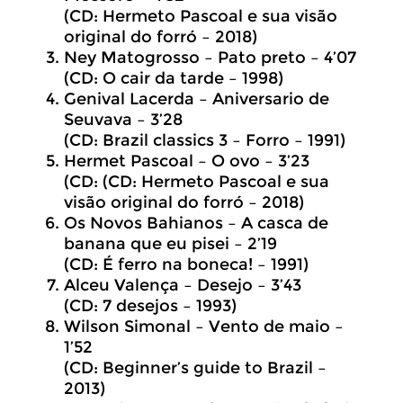
(CD: Hermeto Pascoal e sua visão
original do forró – 2018)
Ney Matogrosso – Pato preto – 4’07
(CD: O cair da tarde – 1998)
Genival Lacerda – Aniversario de
Seuvava – 3’28
(CD: Brazil classics 3 – Forro – 1991)
Hermet Pascoal – O ovo – 3’23
(CD: (CD: Hermeto Pascoal e sua
visão original do forró – 2018)
Os Novos Bahianos – A casca de
banana que eu pisei – 2’19
(CD: É ferro na boneca! – 1991)
Alceu Valença – Desejo – 3’43
(CD: 7 desejos – 1993)
Wilson Simonal – Vento de maio –
1’52
(CD: Beginner’s guide to Brazil –
2013)