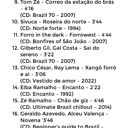
Tom Zé – Correo da estação do brás
– 4’16
(CD: Brazil 70 – 2007)
Sivuca – Roseira do norte – 3’44
(CD: Norte forte – 1994)
Forro in the dark – Forrowest – 4’44
(CD: Bonfires of São João – 2007)
Gilberto Gil, Gal Costa – Sai do
sereno – 3’22
(CD: Brazil 70 – 2007)
Chico César, Ray Lema – Xangô forró
e ai – 3’06
(CD: Vestido de amor – 2022)
Elba Ramalho – Encanto – 2’22
(CD: Encanto – 1992)
Zé Ramalho – Chão de giz – 4’46
(CD: Ultimate Brazil chillout – 2014)
Geraldo Azevedo, Alceu Valença –
Novena ‘3’46
(CD: Beginner’s guide to Brazil –