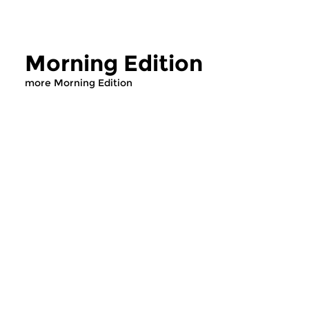
Morning Edition
more Morning Edition
Classical Music
Classical Music
Morning Edition
Morning Editi
sun 2 aug 2026 07:00 hrs
sat 1 aug 2026 07
Werken van Johann Adolf
Werken van Alessan
Hasse, Anoniem, Johann
Scarlatti, Johann Ku
Christoph Pepusch...
Johann Friedrich Fasc