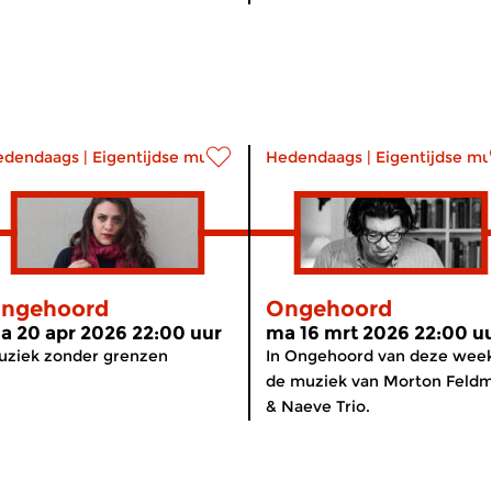
edendaags
|
Eigentijdse muziek
Hedendaags
|
Eigentijdse mu
ngehoord
Ongehoord
a 20 apr 2026 22:00 uur
ma 16 mrt 2026 22:00 u
uziek zonder grenzen
In Ongehoord van deze week
de muziek van Morton Feld
& Naeve Trio.