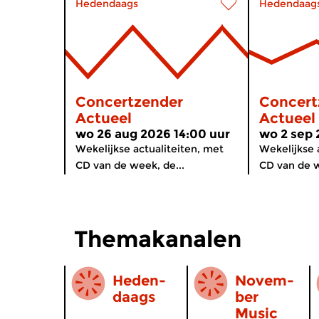
Hedendaags
Hedendaag
Concertzender
Concert
Actueel
Actueel
wo 26 aug 2026 14:00 uur
wo 2 sep 
Wekelijkse actualiteiten, met
Wekelijkse 
CD van de week, de...
CD van de w
Themakanalen
Heden-
Novem­
daags
ber
Music