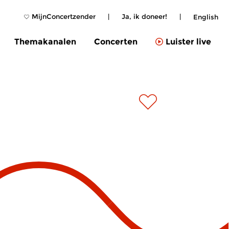
MijnConcertzender
|
Ja, ik doneer!
|
English
Themakanalen
Concerten
Luister live