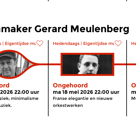
maker Gerard Meulenberg
s
|
Eigentijdse muziek
Hedendaags
|
Eigentijdse muziek
H
ord
Ongehoord
O
 2026 22:00 uur
ma 18 mei 2026 22:00 uur
m
iek; minimalisme
Franse elegantie en nieuwe
M
ziek.
orkestwerken