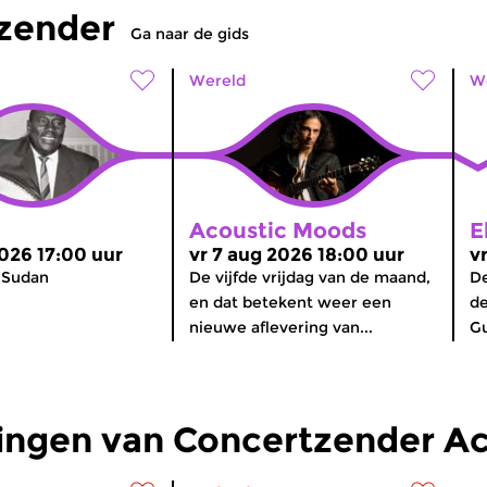
tzender
Ga naar de gids
Wereld
W
Acoustic Moods
E
2026 17:00 uur
vr 7 aug 2026 18:00 uur
v
 Sudan
De vijfde vrijdag van de maand,
De
en dat betekent weer een
de
nieuwe aflevering van...
Gu
ingen van Concertzender Ac