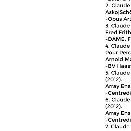
2.
Claude 
Asko|Sch
-Opus Ar
3.
Claude 
Fred Frit
-DAME, Fr
4.
Claude 
Pour Perc
Arnold Ma
-BV Haas
5.
Claude V
(2012).
Array En
-Centredi
6.
Claude V
(2012).
Array En
-Centredi
7.
Claude V