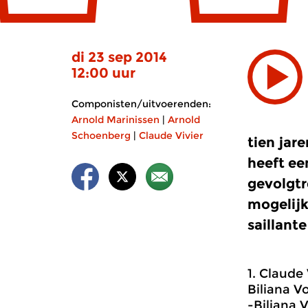
di 23 sep 2014
12:00 uur
Componisten/uitvoerenden:
Arnold Marinissen
|
Arnold
Schoenberg
|
Claude Vivier
tien jar
heeft ee
gevolgtr
mogelijk
saillant
1.
Claude V
Biliana V
-Biliana 