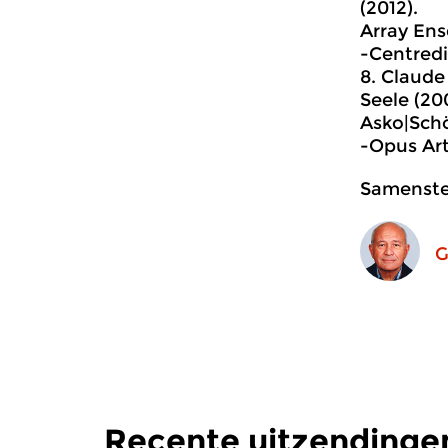
(2012).
Array En
-Centredi
8.
Claude 
Seele (20
Asko|Sch
-Opus Ar
Samenstel
G
Recente uitzendinge