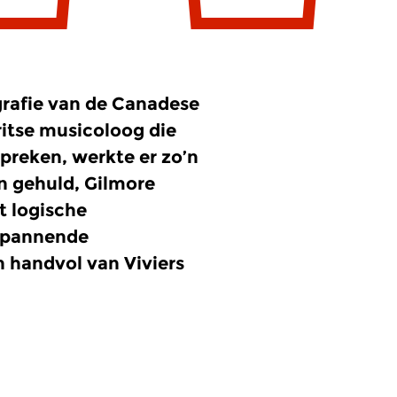
rafie van de Canadese
ritse musicoloog die
preken, werkte er zo’n
en gehuld, Gilmore
t logische
 spannende
n handvol van Viviers