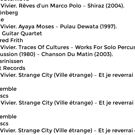
Vivier. Rêves d’un Marco Polo – Shiraz (2004).
önberg
te
Vivier. Ayaya Moses – Pulau Dewata (1997).
h Guitar Quartet
ed Frith
Vivier. Traces Of Cultures – Works For Solo Perc
ussion (1980) – Chanson Du Matin (2003).
rinissen
t Records
ivier. Strange City (Ville étrange) – Et je reverrai 
semble
scs
ivier. Strange City (Ville étrange) – Et je reverrai 
semble
scs
ivier. Strange City (Ville étrange) – Et je reverrai c