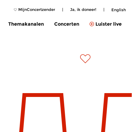
MijnConcertzender
|
Ja, ik doneer!
|
English
Themakanalen
Concerten
Luister live