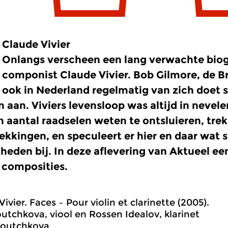
Claude Vivier
Onlangs verscheen een lang verwachte biog
componist Claude Vivier. Bob Gilmore, de B
ook in Nederland regelmatig van zich doet s
en aan. Viviers levensloop was altijd in nevel
n aantal raadselen weten te ontsluieren, trek
ekkingen, en speculeert er hier en daar wat
heden bij. In deze aflevering van Aktueel ee
e composities.
ivier. Faces – Pour violin et clarinette (2005).
outchkova, viool en Rossen Idealov, klarinet
Voutchkova