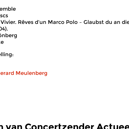
semble
scs
Vivier. Rêves d’un Marco Polo – Glaubst du an die
04).
önberg
te
ling:
erard Meulenberg
n van Concertzender Actuee