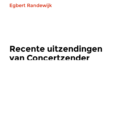
Egbert Randewijk
Recente uitzendingen
van Concertzender
Actueel
meer
Hedendaags
Hedendaags
Concertzender
Concertzende