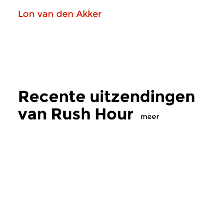
Lon van den Akker
Recente uitzendingen
van Rush Hour
meer
Hedendaags
|
Barok
Hedendaags
|
Jazz
Rush Hour
Rush Hour
vr 21 dec 2018 18:00 uur
vr 23 nov 2018 18