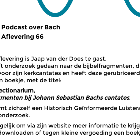
Podcast over Bach
Aflevering 66
flevering is Jaap van der Does te gast.
t onderzoek gedaan naar de bijbelfragmenten, di
voor zijn kerkcantates en heeft deze gerubricee
boekje, met de titel:
ectionarium,
gmenten bij Johann Sebastian Bachs cantates
.
t zichzelf een Historisch Geïnformeerde Luisteraar
 onderzoek.
gelijk om
via zijn website meer informatie
te krij
 downloaden of tegen kleine vergoeding een boekj