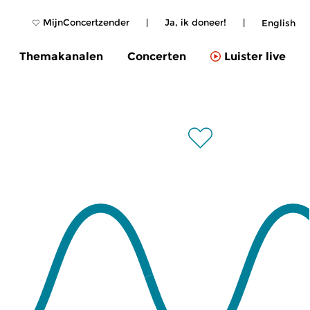
MijnConcertzender
|
Ja, ik doneer!
|
English
Themakanalen
Concerten
Luister live