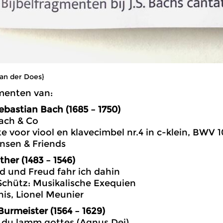
van der Does}
menten van:
bastian Bach (1685 – 1750)
ach & Co
te voor viool en klavecimbel nr.4 in c-klein, BWV 1
nsen & Friends
ther (1483 – 1546)
ied und Freud fahr ich dahin
Schütz: Musikalische Exequien
is, Lionel Meunier
urmeister (1564 – 1629)
e du lamm gottes (Agnus Dei)