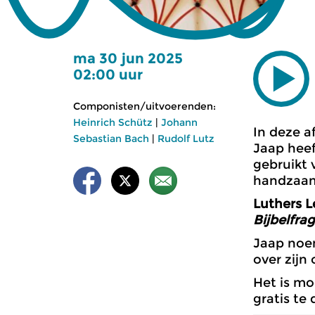
ma 30 jun 2025
02:00 uur
Componisten/uitvoerenden:
Heinrich Schütz
|
Johann
In deze a
Sebastian Bach
|
Rudolf Lutz
Jaap heef
gebruikt 
handzaam 
Luthers L
Bijbelfra
Jaap noem
over zijn
Het is mo
gratis te