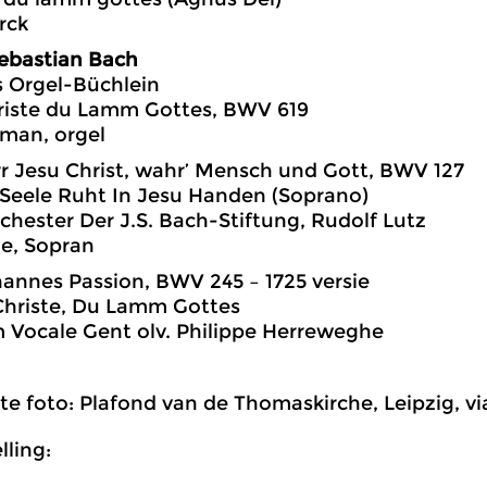
rck
ebastian Bach
as Orgel-Büchlein
hriste du Lamm Gottes, BWV 619
man, orgel
err Jesu Christ, wahr’ Mensch und Gott, BWV 127
 Seele Ruht In Jesu Handen (Soprano)
chester Der J.S. Bach-Stiftung, Rudolf Lutz
le, Sopran
ohannes Passion, BWV 245 – 1725 versie
Christe, Du Lamm Gottes
 Vocale Gent olv. Philippe Herreweghe
hte foto: Plafond van de Thomaskirche, Leipzig, v
ling: