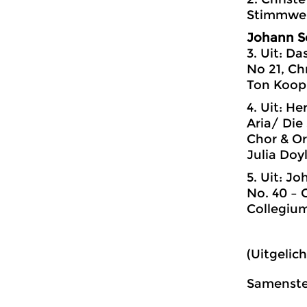
Stimmwe
Johann S
3. Uit: D
No 21, C
Ton Koop
4. Uit: H
Aria/ Die
Chor & Or
Julia Doy
5. Uit: J
No. 40 – 
Collegium
(Uitgelic
Samenstel