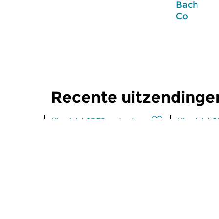
Bach
Co
Recente uitzendinge
Klassiek
|
GDZB podcast
Klassiek
|
G
Bach & Co
Bach & 
ma 3 aug 2026 02:00 uur
ma 27 jul
Podcast over Bach, aflevering
Podcast ove