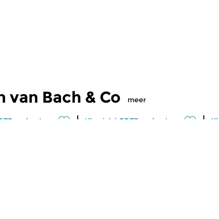
n van Bach & Co
meer
DZB podcast
Klassiek
|
GDZB podcast
Kl
Co
Bach & Co
B
 2026 02:00 uur
ma 20 jul 2026 02:00 uur
m
r Bach, aflevering
Podcast over Bach, aflevering
Po