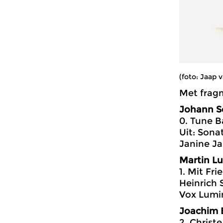
(foto: Jaap 
Met frag
Johann Se
0. Tune B
Uit: Sona
Janine Ja
Martin Lu
1. Mit Fr
Heinrich 
Vox Lumin
Joachim B
2. Christ