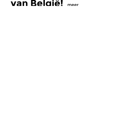
van België!
meer
Klassiek
Klassiek
België!
België!
wo 22 apr 2009 22:00 uur
wo 15 apr 2009 2
Afl. 10: Belgische KlankBeelden.
Afl. 9: Musique en Wa
(slot)
Meer van
programmamaker