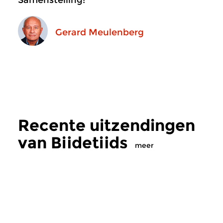
Samenstelling:
Gerard Meulenberg
Recente uitzendingen
van Bijdetijds
meer
Hedendaags
|
Eigentijdse muziek
Hedendaags