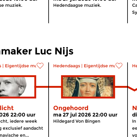
e muziek.
Hedendaagse muziek.
Ca
S
maker Luc Nijs
s
|
Eigentijdse muziek
Hedendaags
|
Eigentijdse muziek
H
licht
Ongehoord
N
2026 22:00 uur
ma 27 jul 2026 22:00 uur
d
icht, iedere week
Hildegard Von Bingen
In
g exclusief aandacht
ee
navische en...
vo