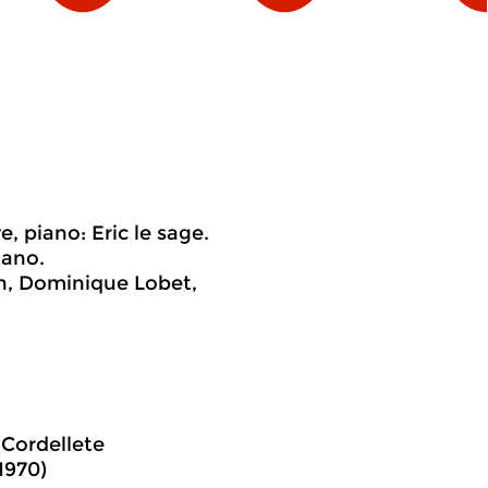
, piano: Eric le sage.
iano.
n, Dominique Lobet,
 Cordellete
1970)