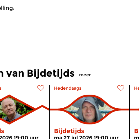
ling:
 van Bijdetijds
meer
s
Hedendaags
H
ds
Bijdetijds
B
2026 19:00 uur
ma 27 jul 2026 19:00 uur
m