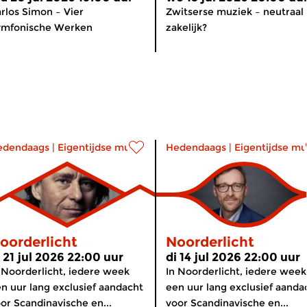
rlos Simon – Vier
Zwitserse muziek – neutraal
ymfonische Werken
zakelijk?
edendaags
|
Eigentijdse muziek
Hedendaags
|
Eigentijdse mu
oorderlicht
Noorderlicht
i 21 jul 2026 22:00 uur
di 14 jul 2026 22:00 uur
 Noorderlicht, iedere week
In Noorderlicht, iedere week
n uur lang exclusief aandacht
een uur lang exclusief aanda
or Scandinavische en...
voor Scandinavische en...