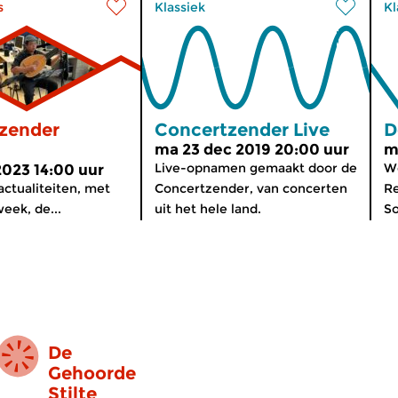
s
Klassiek
Kl
zender
Concertzender Live
D
ma 23 dec 2019 20:00 uur
m
Live-opnamen gemaakt door de
We
2023 14:00 uur
actualiteiten, met
Concertzender, van concerten
Re
eek, de...
uit het hele land.
S
De
Gehoorde
Stilte