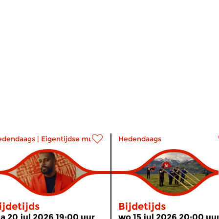
edendaags
|
Eigentijdse muziek
Hedendaags
ijdetijds
Bijdetijds
a 20 jul 2026 19:00 uur
wo 15 jul 2026 20:00 uu