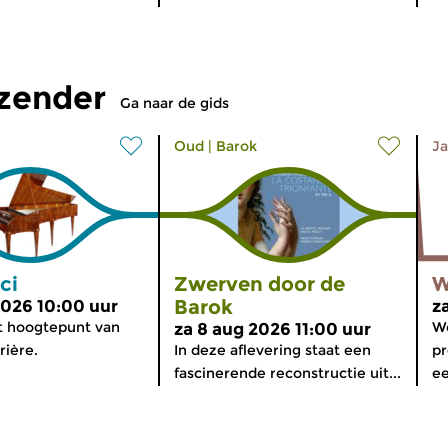
tzender
Ga naar de gids
Oud
|
Barok
Ja
ci
Zwerven door de
W
Barok
2026 10:00 uur
z
t hoogtepunt van
Wo
za 8 aug 2026 11:00 uur
rière.
In deze aflevering staat een
pr
fascinerende reconstructie uit...
ee