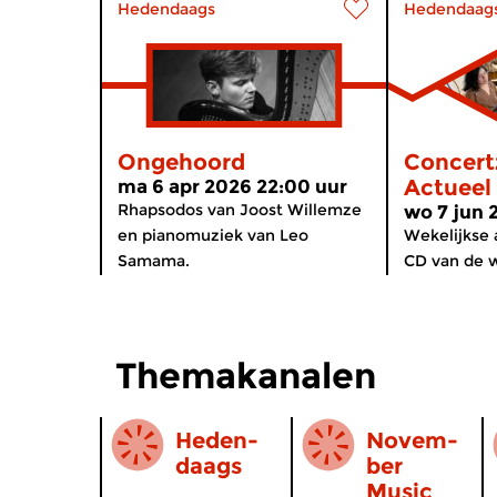
Hedendaags
Hedendaag
Ongehoord
Concert
Actueel
ma 6 apr 2026 22:00 uur
Rhapsodos van Joost Willemze
wo 7 jun 
en pianomuziek van Leo
Wekelijkse 
Samama.
CD van de w
Themakanalen
Heden-
Novem­
daags
ber
Music