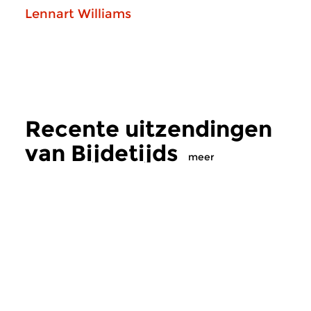
Lennart Williams
Recente uitzendingen
van Bijdetijds
meer
Hedendaags
|
Eigentijdse muziek
Hedendaags
Bijdetijds
Bijdetijds
wo 5 aug 2026 20:00 uur
ma 3 aug 2026 19