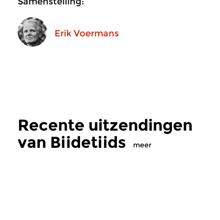
Samenstelling:
Erik Voermans
Recente uitzendingen
van Bijdetijds
meer
Hedendaags
|
Eigentijdse muziek
Hedendaags