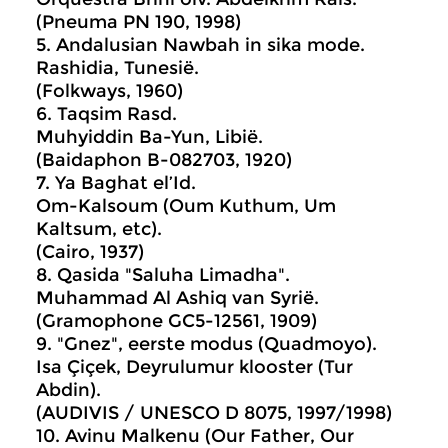
(Pneuma PN 190, 1998)
5. Andalusian Nawbah in sika mode.
Rashidia, Tunesië.
(Folkways, 1960)
6. Taqsim Rasd.
Muhyiddin Ba-Yun, Libië.
(Baidaphon B-082703, 1920)
7. Ya Baghat el’Id.
Om-Kalsoum (Oum Kuthum, Um
Kaltsum, etc).
(Cairo, 1937)
8. Qasida "Saluha Limadha".
Muhammad Al Ashiq van Syrië.
(Gramophone GC5-12561, 1909)
9. "Gnez", eerste modus (Quadmoyo).
Isa Çiçek, Deyrulumur klooster (Tur
Abdin).
(AUDIVIS / UNESCO D 8075, 1997/1998)
10. Avinu Malkenu (Our Father, Our