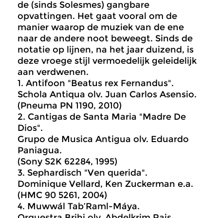
de (sinds Solesmes) gangbare
opvattingen. Het gaat vooral om de
manier waarop de muziek van de ene
naar de andere noot beweegt. Sinds de
notatie op lijnen, na het jaar duizend, is
deze vroege stijl vermoedelijk geleidelijk
aan verdwenen.
1. Antifoon "Beatus rex Fernandus".
Schola Antiqua olv. Juan Carlos Asensio.
(Pneuma PN 1190, 2010)
2. Cantigas de Santa Maria "Madre De
Dios".
Grupo de Musica Antigua olv. Eduardo
Paniagua.
(Sony S2K 62284, 1995)
3. Sephardisch "Ven querida".
Dominique Vellard, Ken Zuckerman e.a.
(HMC 90 5261, 2004)
4. Muwwál Tab’Raml-Máya.
Orquestra Brihi olv. Abdelkrim Rais.