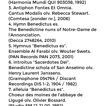
(Harmonia Mundi QUI 903038, 1992)
3. Antiphon Fontes Et Omnia.
Cantus Modalis olv. Rebecca Stewart.
(Comtesa [zonder nr.], 2006)
4. Hymn Benedictus es.
The Benedictine nuns of Notre-Dame de
l’Annonciation.
(Decca 2748264, 2010)
5. Hymnus "Benedictus es".
Ensemble Al Farabi olv. Wouter Swets.
(PAN Records PAN 2073, 2001)
6. introitus "Sacerdotes Dei".
Benedictine schola of San Anselmo olv.
Henry Laurent Janssens.
(Gramophone 054764 / Discant
Recordings DIS 1-2; 1904 / 1982)
7. alleluia "Benedictus es".
Choeur des moines de l’abbaye de
Ligugé olv. Olivier Bossard.
(Studio SM 12 21.00, 1992)