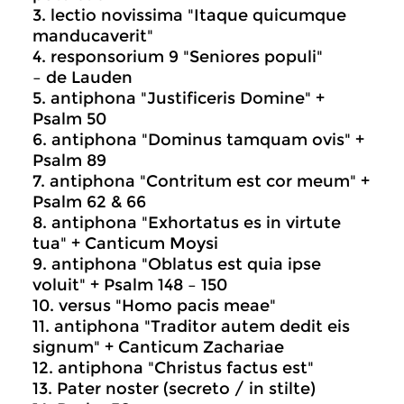
3. lectio novissima "Itaque quicumque
manducaverit"
4. responsorium 9 "Seniores populi"
– de Lauden
5. antiphona "Justificeris Domine" +
Psalm 50
6. antiphona "Dominus tamquam ovis" +
Psalm 89
7. antiphona "Contritum est cor meum" +
Psalm 62 & 66
8. antiphona "Exhortatus es in virtute
tua" + Canticum Moysi
9. antiphona "Oblatus est quia ipse
voluit" + Psalm 148 – 150
10. versus "Homo pacis meae"
11. antiphona "Traditor autem dedit eis
signum" + Canticum Zachariae
12. antiphona "Christus factus est"
13. Pater noster (secreto / in stilte)