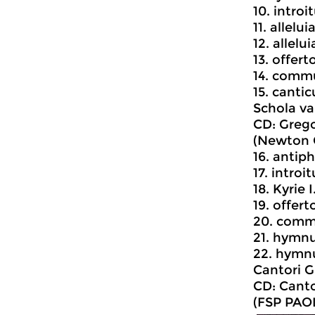
10. intro
11. allelu
12. allelu
13. offert
14. commu
15. cant
Schola va
CD: Grego
(Newton C
16. antip
17. introi
18. Kyrie I
19. offer
20. comm
21. hymnu
22. hymnu
Cantori G
CD: Cant
(FSP PAO