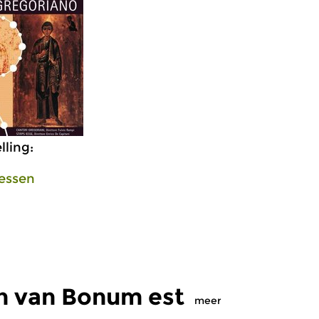
ling:
essen
n van Bonum est
meer