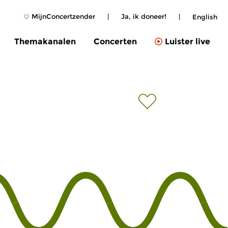
MijnConcertzender
|
Ja, ik doneer!
|
English
Themakanalen
Concerten
Luister live