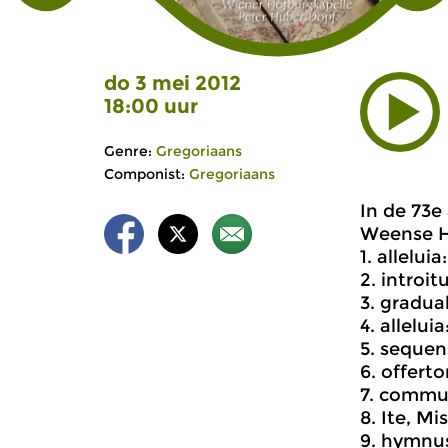
do 3 mei 2012
18:00 uur
Genre:
Gregoriaans
Componist:
Gregoriaans
In de 73e
Weense Ho
1. allelui
2. introit
3. gradua
4. allelu
5. sequen
6. offert
7. commu
8. Ite, M
9. hymnu