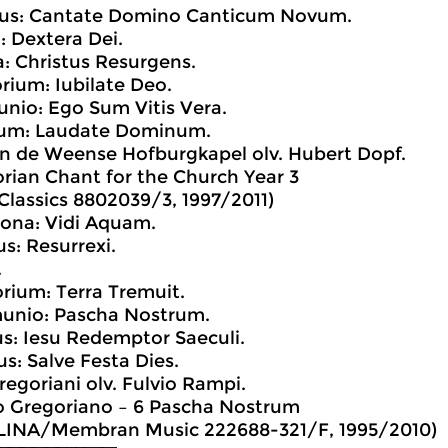
itus: Cantate Domino Canticum Novum.
ia: Dextera Dei.
ia: Christus Resurgens.
orium: Iubilate Deo.
nio: Ego Sum Vitis Vera.
icum: Laudate Dominum.
n de Weense Hofburgkapel olv. Hubert Dopf.
rian Chant for the Church Year 3
lassics 8802039/3, 1997/2011)
hona: Vidi Aquam.
tus: Resurrexi.
.
torium: Terra Tremuit.
unio: Pascha Nostrum.
s: Iesu Redemptor Saeculi.
s: Salve Festa Dies.
regoriani olv. Fulvio Rampi.
o Gregoriano – 6 Pascha Nostrum
LINA/Membran Music 222688-321/F, 1995/2010)