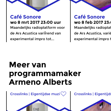
Café Sonore
Café Sonore
wo 8 mrt 2017 23:00 uur
wo 8 feb 2017 23
Maandelijks radioplatform voor
Maandelijks radiopla
de Ars Acustica variÎrend van
de Ars Acustica, var
experimental impro tot...
experimental impro t
Meer van
programmamaker
Armeno Alberts
Crosslinks
|
Eigentijdse muziek
Crosslinks
|
Eigentij