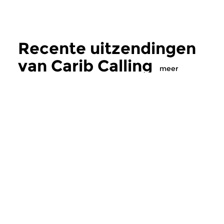
Recente uitzendingen
van Carib Calling
meer
Wereld
Wereld
Carib Calling
Carib Calling
vr 1 jun 2018 21:00 uur
vr 4 mei 2018 21:
Special Guest: Edgar Burgos.
Special guest: Guilly 
Muziek uit Suriname, Caraïben
Muziek uit Suriname
en Zuid Amerika. Een...
en Zuid Amerika. Een.