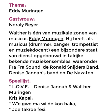
Thema:
Eddy Muringen
Gastvrouw:
Noraly Beyer
Walther is één van muzikale
zonen
van
musicus
Eddy Muringen
. Hij heeft als
musicus (drummer, zanger, trompettist
en muziekdocent) een bijzondere staat
van dienst opgebouwd in talrijke
bekende muziekensembles, waaronder
Fra Fra Sound, de Ronald Snijders Band,
Denise Jannah’s band en De Nazaten.
Speellijst:
* L.O.V.E. – Denise Jannah & Walther
Muringen
Kris Kapel:
* W’e gwe ma wi de kon baka,
* Joe takroe fesi,