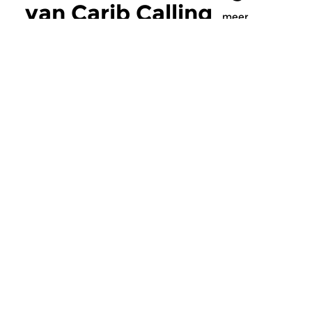
van Carib Calling
meer
Wereld
Wereld
Carib Calling
Carib Calling
vr 1 jun 2018 21:00 uur
vr 4 mei 2018 21:
Special Guest: Edgar Burgos.
Special guest: Guilly 
Muziek uit Suriname, Caraïben
Muziek uit Suriname
en Zuid Amerika. Een...
en Zuid Amerika. Een.
Straks op de
Concertzender
Ga naar de gids