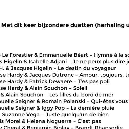
Met dit keer bijzondere duetten (herhaling u
 Le Forestier & Emmanuelle Béart – Hymne à la s
 Higelin & Isabelle Adjani – Je ne peux plus dire j
 H. & Jacques Higelin – Le destin du voyageur
ise Hardy & Jacques Dutronc – Amour, toujours, t
ise Hardy & Patrick Dewaere – T’es pas poli
ise Hardy & Alain Souchon – Soleil
& Alain Souchon – Les filles du bord de mer
elle Seigner & Romain Polanski – Qui-êtes vous
elle Seigner & Iggy Pop – La dernière pluie
& Suzanne Vega – Juste quelqu’un de bien
ois Morel & Helena Noguerra – C’est pas
e Cheral & Benjamin Biolay – Brandt Rhapsodie