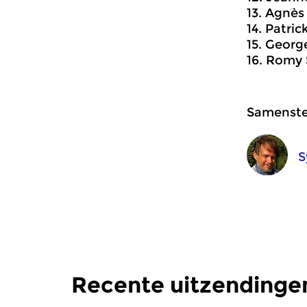
13. Agnès
14. Patric
15. Georg
16. Romy 
Samenstel
S
Recente uitzendinge