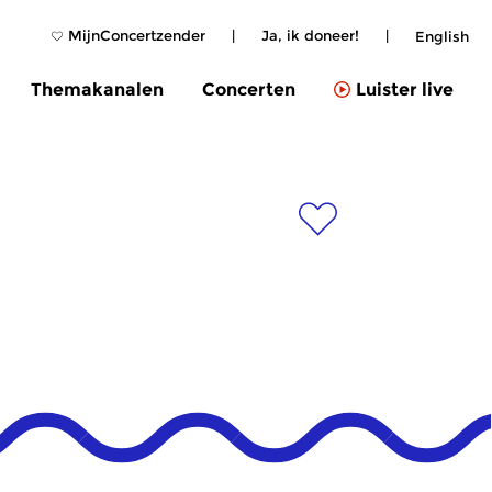
MijnConcertzender
|
Ja, ik doneer!
|
English
Themakanalen
Concerten
Luister live