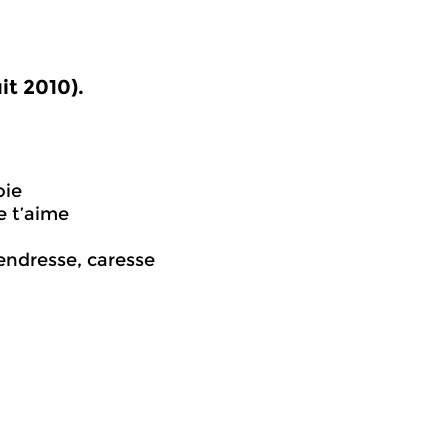
it 2010).
oie
e t’aime
endresse, caresse