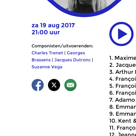
za 19 aug 2017
21:00 uur
Componisten/uitvoerenden:
Charles Trenet
|
Georges
1. Maxime
Brassens
|
Jacques Dutronc
|
2. Jacques
Suzanne Vega
3. Arthur
4. Franço
5. Franço
6. Franço
7. Adamo 
8. Emmanu
9. Emmanu
10. Kent 
11. Franç
12. Jeann