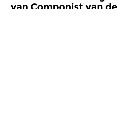
van Componist van de
maand
meer
Klassiek
Klassiek
Componist van de
Componist va
maand
maand
wo 29 sep 2021 16:00 uur
di 28 sep 2021 16
De Tsjechische componist Leos
De Tsjechische comp
Janácek (1854-1928).
Janácek (1854-1928).
Meer van