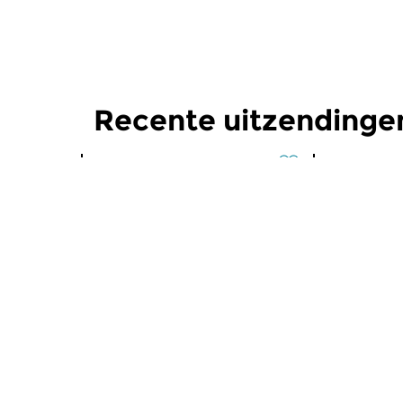
Recente uitzendinge
Klassiek
Klassiek
Componist van de
Componi
maand
maand
wo 29 sep 2021 16:00 uur
di 28 sep
De Tsjechische componist Leos
De Tsjechis
Janácek (1854-1928).
Janácek (18