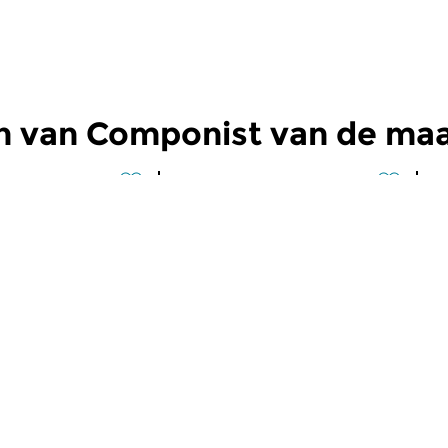
n van Componist van de ma
Klassiek
Kl
st van de
Componist van de
C
maand
m
 2021 16:00 uur
ma 27 sep 2021 16:00 uur
v
che componist Leos
De Tsjechische componist Leos
De
54-1928).
Janácek (1854-1928).
Ja