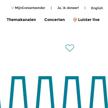
MijnConcertzender
|
Ja, ik doneer!
|
English
Themakanalen
Concerten
Luister live