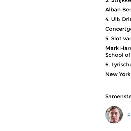
3. Strijkk
Alban Ber
4. Uit: Dr
Concertge
5. Slot v
Mark Harr
School of
6. Lyrisch
New York 
Samenstel
E