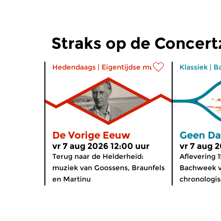
Straks op de Concer
Hedendaags
|
Eigentijdse muziek
Klassiek
|
B
De Vorige Eeuw
Geen Da
vr 7 aug 2026 12:00 uur
vr 7 aug 
Terug naar de Helderheid:
Aflevering 1
muziek van Goossens, Braunfels
Bachweek v
en Martinu
chronologis