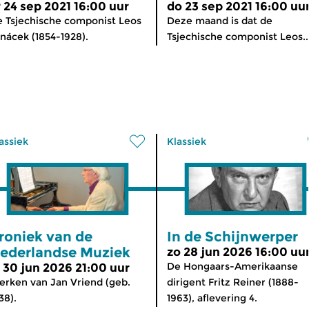
r 24 sep 2021 16:00 uur
do 23 sep 2021 16:00 uu
 Tsjechische componist Leos
Deze maand is dat de
nácek (1854-1928).
Tsjechische componist Leos..
assiek
Klassiek
roniek van de
In de Schijnwerper
ederlandse Muziek
zo 28 jun 2026 16:00 uu
De Hongaars-Amerikaanse
i 30 jun 2026 21:00 uur
rken van Jan Vriend (geb.
dirigent Fritz Reiner (1888-
38).
1963), aflevering 4.