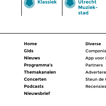
Klassiek
Utrecht
Muziek­
stad
Home
Diverse
Gids
Componis
Nieuws
App voor 
Programma’s
Partners
Themakanalen
Adverter
Concerten
Steun de
Podcasts
Recensie
Nieuwsbrief