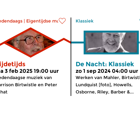
edendaags
|
Eigentijdse muziek
Klassiek
ijdetijds
De Nacht: Klassiek
a 3 feb 2025 19:00 uur
zo 1 sep 2024 04:00 uur
edendaagse muziek van
Werken van Mahler, Birtwistl
rrison Birtwistle en Peter
Lundquist [foto], Howells,
hat
Osborne, Riley, Barber &...