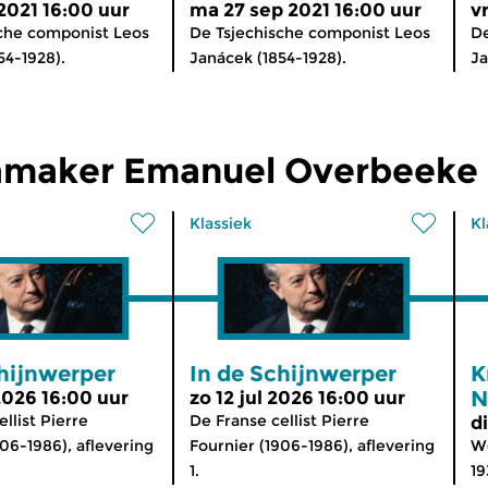
 2021 16:00 uur
ma 27 sep 2021 16:00 uur
v
che componist Leos
De Tsjechische componist Leos
De
54-1928).
Janácek (1854-1928).
Ja
maker Emanuel Overbeeke
Klassiek
Kl
chijnwerper
In de Schijnwerper
K
N
 2026 16:00 uur
zo 12 jul 2026 16:00 uur
llist Pierre
De Franse cellist Pierre
d
906-1986), aflevering
Fournier (1906-1986), aflevering
We
1.
19