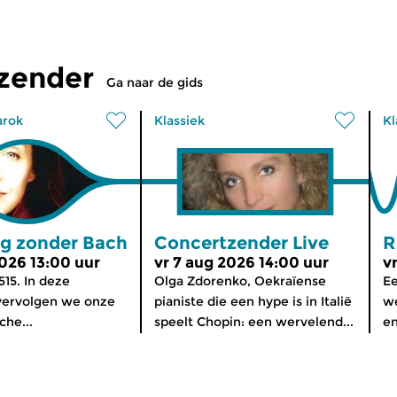
tzender
Ga naar de gids
arok
Klassiek
Kl
g zonder Bach
Concertzender Live
R
2026 13:00 uur
vr 7 aug 2026 14:00 uur
v
515. In deze
Olga Zdorenko, Oekraïense
Ee
ervolgen we onze
pianiste die een hype is in Italië
we
che...
speelt Chopin: een wervelend...
en