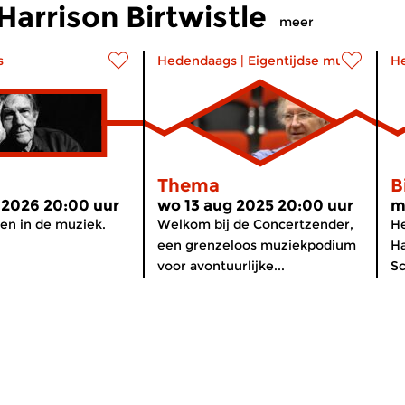
arrison Birtwistle
meer
s
Hedendaags
|
Eigentijdse muziek
H
Thema
B
 2026 20:00 uur
wo 13 aug 2025 20:00 uur
m
en in de muziek.
Welkom bij de Concertzender,
H
een grenzeloos muziekpodium
Ha
voor avontuurlijke...
Sc