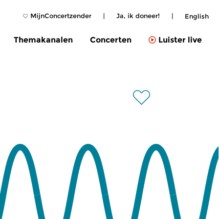
MijnConcertzender
|
Ja, ik doneer!
|
English
Themakanalen
Concerten
Luister live