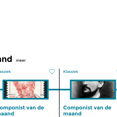
and
meer
assiek
Klassiek
omponist van de
Componist van de
aand
maand