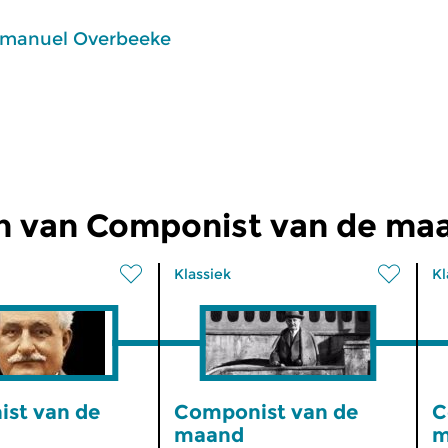
manuel Overbeeke
n van Componist van de ma
Klassiek
Kl
st van de
Componist van de
C
maand
m